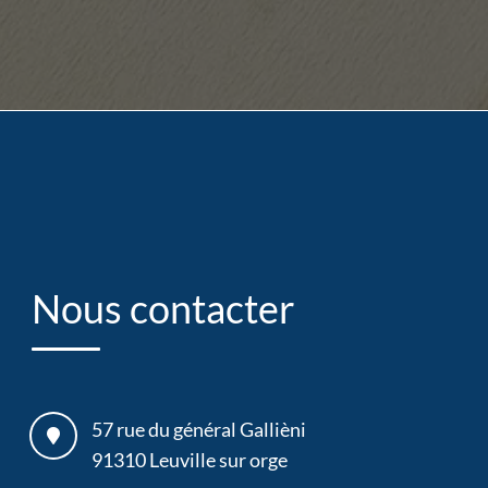
Nous contacter
57 rue du général Gallièni
91310
Leuville sur orge