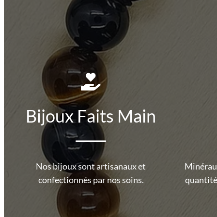
Bijoux Faits Main
Nos bijoux sont artisanaux et
Minéraux
confectionnés par nos soins.
quantité