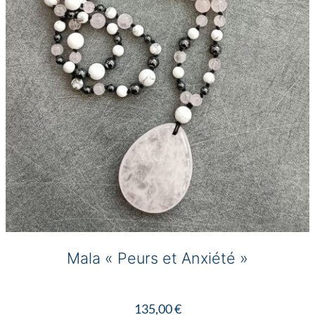
Mala « Peurs et Anxiété »
135,00
€