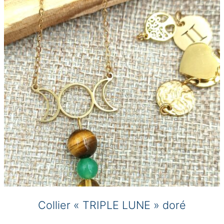
peuvent
être
choisies
sur
la
page
du
produit
Collier « TRIPLE LUNE » doré