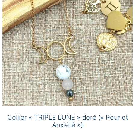
peuvent
être
choisies
sur
la
page
du
produit
Collier « TRIPLE LUNE » doré (« Peur et
Anxiété »)