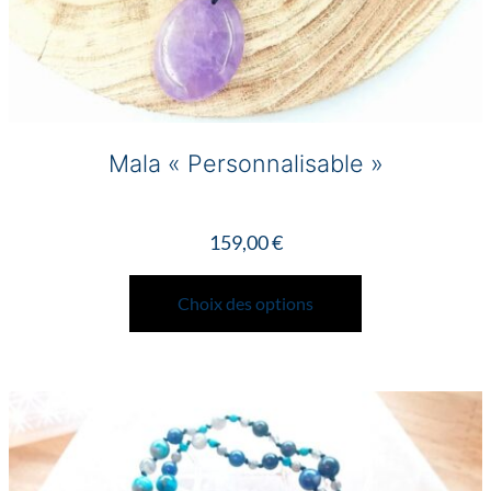
Mala « Personnalisable »
159,00
€
Ce
produit
Choix des options
a
plusieurs
variations.
Les
options
peuvent