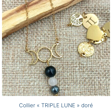
options
peuvent
être
choisies
sur
la
page
du
produit
Collier « TRIPLE LUNE » doré