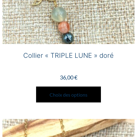
Collier « TRIPLE LUNE » doré
36,00
€
Ce
produit
Choix des options
a
plusieurs
variations.
Les
options