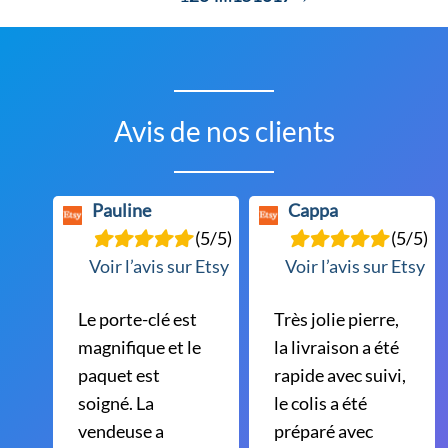
options
peuvent
être
choisies
Avis de nos clients
sur
la
page
Pauline
Cappa
du
(5/5)
(5/5)
produit
Voir l’avis sur Etsy
Voir l’avis sur Etsy
Le porte-clé est
Très jolie pierre,
magnifique et le
la livraison a été
paquet est
rapide avec suivi,
soigné. La
le colis a été
vendeuse a
préparé avec