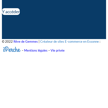
Y accéder
© 2022
Rêve de Gemmes
|
Créateur de sites E-commerce en Essonne
:
iPerche
–
Mentions légales
–
Vie privée