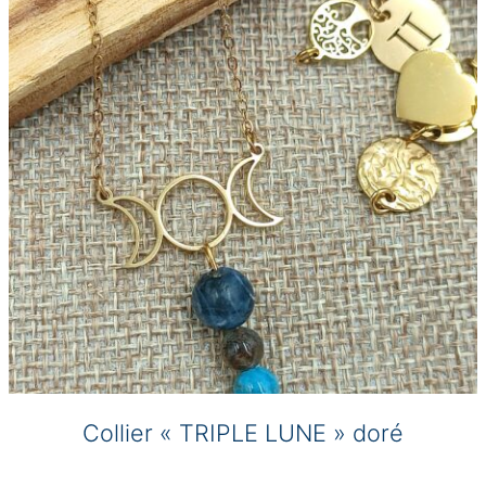
peuvent
être
choisies
sur
la
page
du
produit
Collier « TRIPLE LUNE » doré