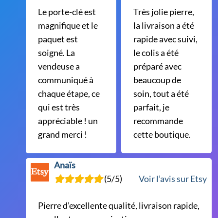
Le porte-clé est
Très jolie pierre,
magnifique et le
la livraison a été
paquet est
rapide avec suivi,
soigné. La
le colis a été
vendeuse a
préparé avec
communiqué à
beaucoup de
chaque étape, ce
soin, tout a été
qui est très
parfait, je
appréciable ! un
recommande
grand merci !
cette boutique.
Anaïs
(5/5)
Voir l’avis sur Etsy
Pierre d’excellente qualité, livraison rapide,