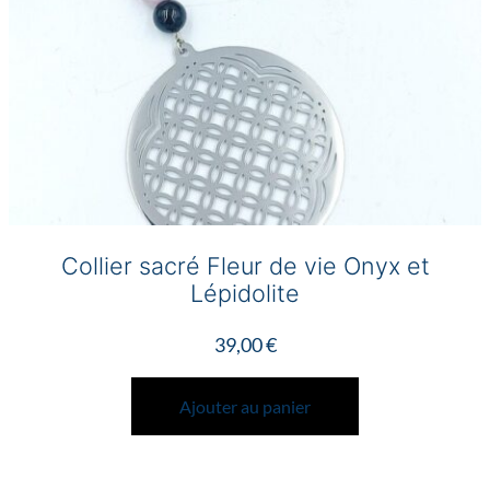
page
du
produit
Collier sacré Fleur de vie Onyx et
Lépidolite
39,00
€
Ajouter au panier