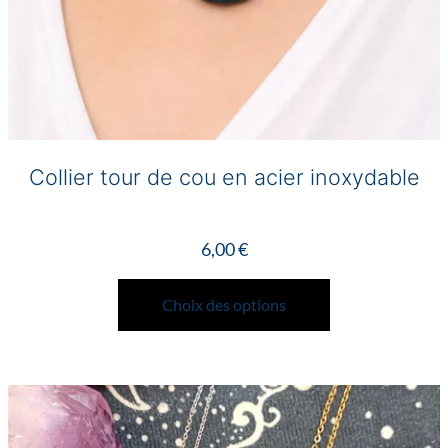
Collier tour de cou en acier inoxydable
6,00
€
Ce
produit
Choix des options
a
plusieurs
variations.
Les
options