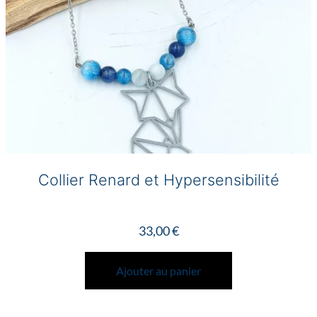
page
du
produit
Collier Renard et Hypersensibilité
33,00
€
Ajouter au panier