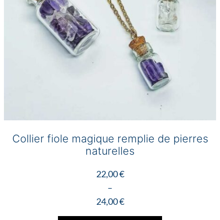
la
page
du
produit
Collier fiole magique remplie de pierres
naturelles
22,00
€
–
24,00
€
Plage
Ce