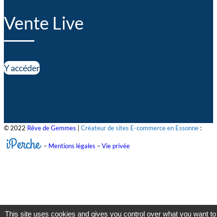
Vente Live
Y accéder
© 2022
Rêve de Gemmes
|
Créateur de sites E-commerce en Essonne
:
iPerche
–
Mentions légales
–
Vie privée
This site uses cookies and gives you control over what you want to