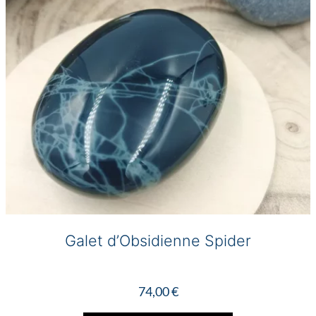
choisies
sur
la
page
du
produit
Galet d’Obsidienne Spider
74,00
€
Ce