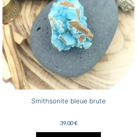
Smithsonite bleue brute
39,00
€
Ce