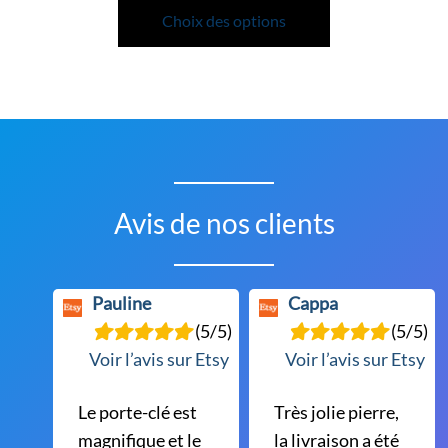
produit
Choix des options
a
plusieurs
variations.
Les
options
peuvent
être
Avis de nos clients
choisies
sur
la
Pauline
Cappa
page
(5/5)
(5/5)
du
Voir l’avis sur Etsy
Voir l’avis sur Etsy
produit
Le porte-clé est
Très jolie pierre,
magnifique et le
la livraison a été