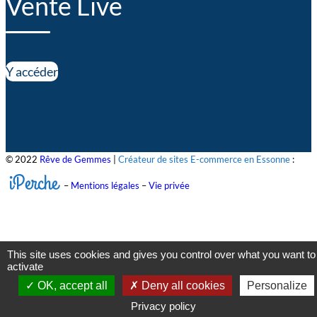
Vente Live
Y accéder
© 2022
Rêve de Gemmes
|
Créateur de sites E-commerce en Essonne
:
iPerche
–
Mentions légales
–
Vie privée
This site uses cookies and gives you control over what you want to
activate
OK, accept all
Deny all cookies
Personalize
Privacy policy