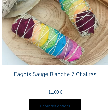
Fagots Sauge Blanche 7 Chakras
11,00
€
Ce
produit
Choix des options