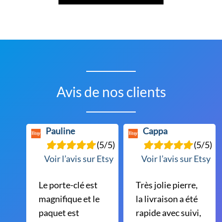
a
plusieurs
variations.
Les
options
peuvent
être
Avis de nos clients
choisies
sur
la
Pauline
Cappa
page
(5/5)
(5/5)
du
Voir l’avis sur Etsy
Voir l’avis sur Etsy
produit
Le porte-clé est
Très jolie pierre,
magnifique et le
la livraison a été
paquet est
rapide avec suivi,