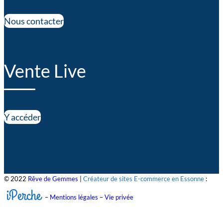
Nous contacter
Vente Live
Y accéder
© 2022
Rêve de Gemmes
|
Créateur de sites E-commerce en Essonne
:
iPerche
–
Mentions légales
–
Vie privée