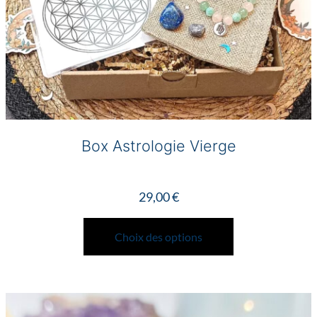
produit
Box Astrologie Vierge
29,00
€
Ce
produit
Choix des options
a
plusieurs
variations.
Les