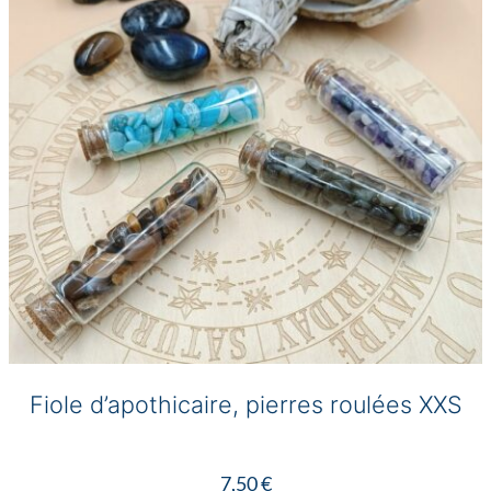
être
choisies
sur
la
page
du
produit
Fiole d’apothicaire, pierres roulées XXS
7,50
€