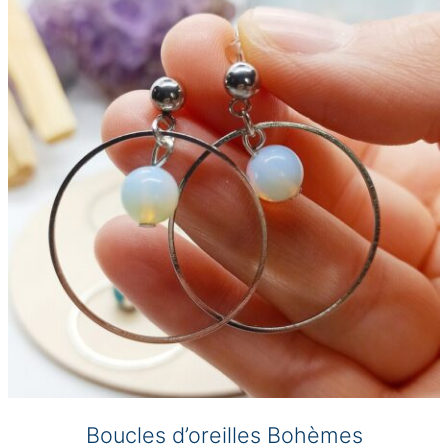
options
peuvent
être
choisies
sur
la
page
du
produit
Boucles d’oreilles Bohèmes