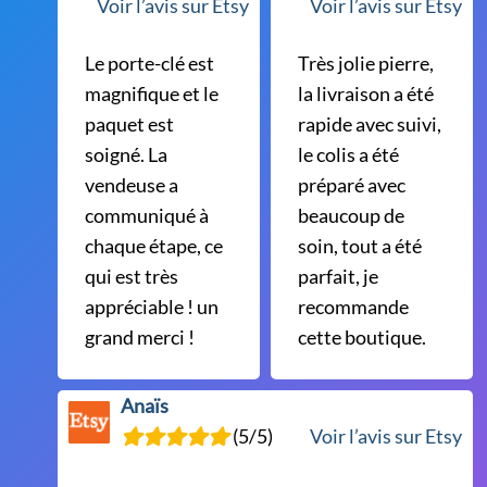
du
Voir l’avis sur Etsy
Voir l’avis sur Etsy
produit
Le porte-clé est
Très jolie pierre,
magnifique et le
la livraison a été
paquet est
rapide avec suivi,
soigné. La
le colis a été
vendeuse a
préparé avec
communiqué à
beaucoup de
chaque étape, ce
soin, tout a été
qui est très
parfait, je
appréciable ! un
recommande
grand merci !
cette boutique.
Anaïs
(5/5)
Voir l’avis sur Etsy