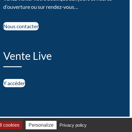
d’ouverture ou sur rendez-vous…
Nous contacter
Vente Live
Y accéder
légales
–
Vie privée
l cookies
Personalize
Privacy policy