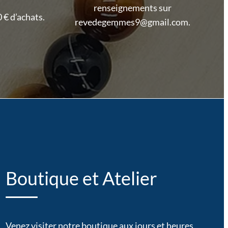
renseignements sur
 € d’achats.
revedegemmes9@gmail.com.
Boutique et Atelier
Venez visiter notre boutique aux jours et heures