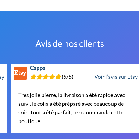
options
peuvent
être
choisies
sur
Avis de nos clients
la
page
du
Cappa
produit
tsy
(5/5)
Voir l’avis sur Etsy
Très jolie pierre, la livraison a été rapide avec
suivi, le colis a été préparé avec beaucoup de
soin, tout a été parfait, je recommande cette
boutique.