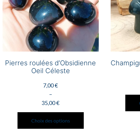
Pierres roulées d’Obsidienne
Champign
Oeil Céleste
7,00
€
–
35,00
€
Plage
Ce
de
produit
Choix des options
prix :
a
7,00 €
plusieurs