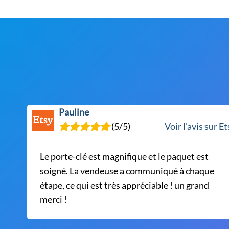
à
variations.
35,00 €
Les
options
peuvent
être
choisies
sur
la
Pauline
page
(5/5)
Voir l’avis sur E
du
produit
Le porte-clé est magnifique et le paquet est
soigné. La vendeuse a communiqué à chaque
étape, ce qui est très appréciable ! un grand
merci !