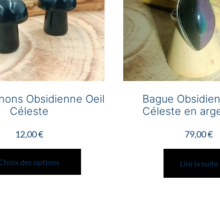
ons Obsidienne Oeil
Bague Obsidien
Céleste
Céleste en arg
12,00
€
79,00
€
Ce
produit
Choix des options
Lire la suite
a
plusieurs
variations.
Les