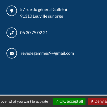
57 rue du général Gallièni
91310
Leuville sur orge
06.30.75.02.21
revedegemmes9@gmail.com
iPerche
Gemmes
|
Créateur de sites E-commerce en Essonne
:
–
Mentions 
 over what you want to activate
OK, accept all
Deny al