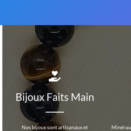
Bijoux Faits Main
Nos bijoux sont artisanaux et
Minéraux