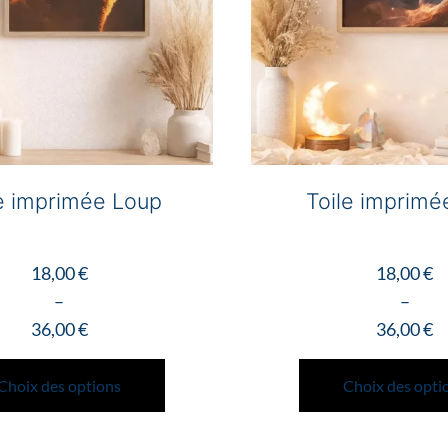
e imprimée Loup
Toile imprimé
18,00
€
18,00
€
–
–
36,00
€
36,00
€
Plage
Ce
Plage
de
produit
de
Choix des options
Choix des opti
prix :
a
prix :
18,00 €
plusieurs
18,00