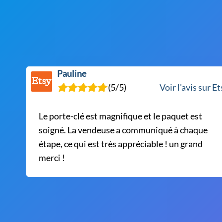
options
peuvent
être
choisies
sur
la
Pauline
page
(5/5)
Voir l’avis sur E
du
produit
Le porte-clé est magnifique et le paquet est
soigné. La vendeuse a communiqué à chaque
étape, ce qui est très appréciable ! un grand
merci !