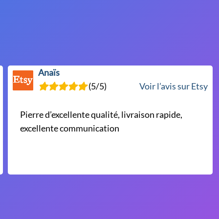
options
peuvent
être
choisies
sur
la
Anaïs
page
(5/5)
Voir l’avis sur Etsy
du
produit
Pierre d’excellente qualité, livraison rapide,
excellente communication