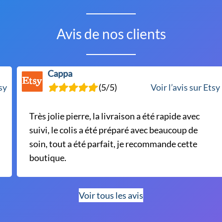
options
peuvent
être
Avis de nos clients
choisies
sur
la
Cappa
page
tsy
(5/5)
Voir l’avis sur Etsy
du
produit
Très jolie pierre, la livraison a été rapide avec
suivi, le colis a été préparé avec beaucoup de
soin, tout a été parfait, je recommande cette
boutique.
Voir tous les avis