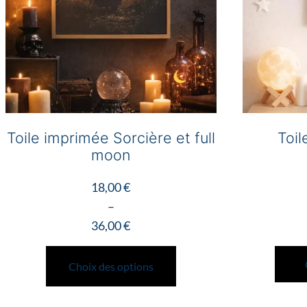
Toile imprimée Sorcière et full
Toil
moon
18,00
€
–
36,00
€
Plage
Ce
de
produit
Choix des options
prix :
a
18,00 €
plusieurs