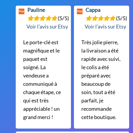
page
Pauline
Cappa
du
(5/5)
(5/5)
produit
Voir l’avis sur Etsy
Voir l’avis sur Etsy
Le porte-clé est
Très jolie pierre,
magnifique et le
la livraison a été
paquet est
rapide avec suivi,
soigné. La
le colis a été
vendeuse a
préparé avec
communiqué à
beaucoup de
chaque étape, ce
soin, tout a été
qui est très
parfait, je
appréciable ! un
recommande
grand merci !
cette boutique.