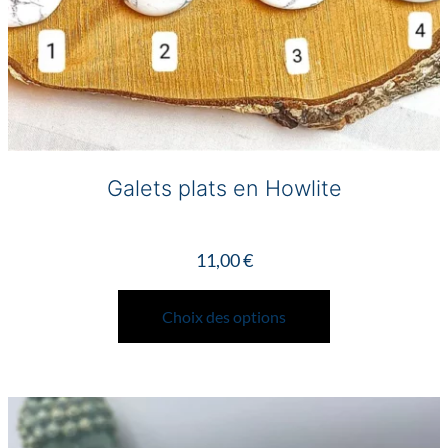
produit
Galets plats en Howlite
11,00
€
Ce
produit
Choix des options
a
plusieurs
variations.
Les