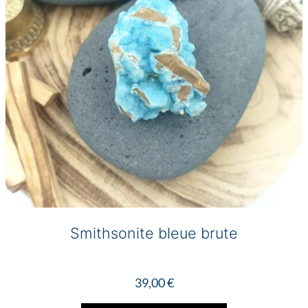
Smithsonite bleue brute
39,00
€
Ce