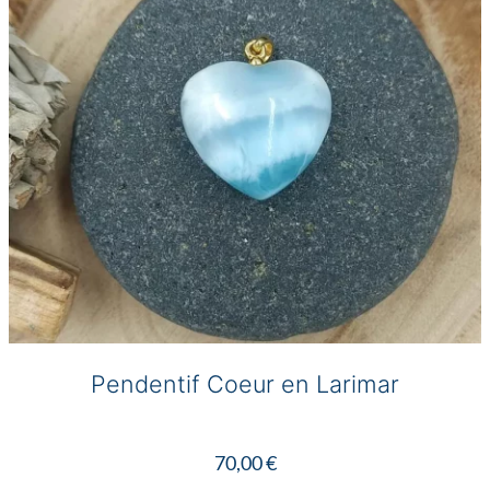
choisies
sur
la
page
du
produit
Pendentif Coeur en Larimar
70,00
€