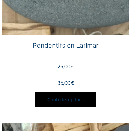
Pendentifs en Larimar
25,00
€
–
36,00
€
Plage
Ce
de
produit
Choix des options
prix :
a
25,00 €
plusieurs
à
variations.