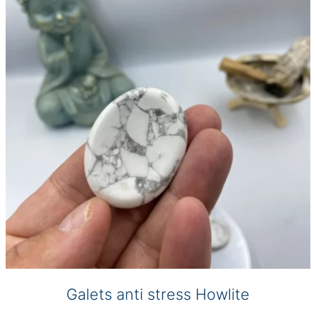
options
peuvent
être
choisies
sur
la
page
du
produit
Galets anti stress Howlite