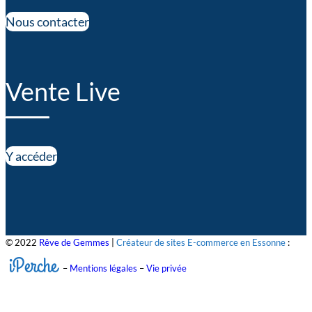
Nous contacter
Vente Live
Y accéder
© 2022
Rêve de Gemmes
|
Créateur de sites E-commerce en Essonne
:
iPerche
–
Mentions légales
–
Vie privée