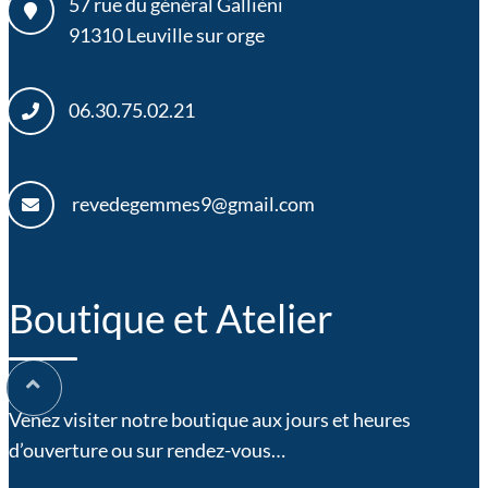
57 rue du général Gallièni
91310
Leuville sur orge
06.30.75.02.21
revedegemmes9@gmail.com
Boutique et Atelier
Venez visiter notre boutique aux jours et heures
d’ouverture ou sur rendez-vous…