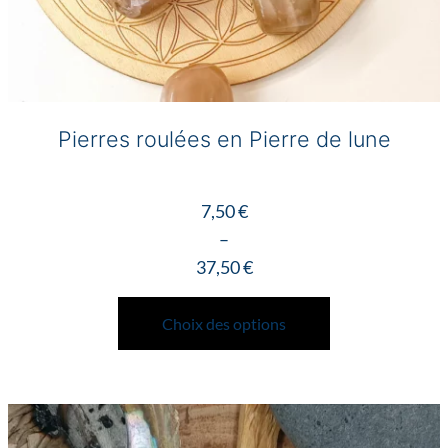
Pierres roulées en Pierre de lune
7,50
€
–
37,50
€
Plage
Ce
de
produit
Choix des options
prix :
a
7,50 €
plusieurs
à
variations.
37,50 €
Les