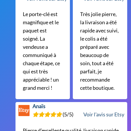
produit
Le porte-clé est
Très jolie pierre,
magnifique et le
la livraison a été
paquet est
rapide avec suivi,
soigné. La
le colis a été
vendeuse a
préparé avec
communiqué à
beaucoup de
chaque étape, ce
soin, tout a été
qui est très
parfait, je
appréciable ! un
recommande
grand merci !
cette boutique.
Anaïs
(5/5)
Voir l’avis sur Etsy
Pierre d’excellente qualité, livraison rapide,