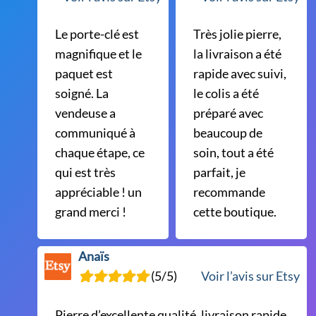
produit
Le porte-clé est
Très jolie pierre,
magnifique et le
la livraison a été
paquet est
rapide avec suivi,
soigné. La
le colis a été
vendeuse a
préparé avec
communiqué à
beaucoup de
chaque étape, ce
soin, tout a été
qui est très
parfait, je
appréciable ! un
recommande
grand merci !
cette boutique.
Anaïs
(5/5)
Voir l’avis sur Etsy
Pierre d’excellente qualité, livraison rapide,