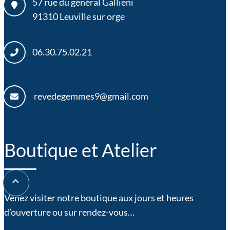
57 rue du général Gallièni
91310
Leuville sur orge
06.30.75.02.21
revedegemmes9@gmail.com
Boutique et Atelier
Venez visiter notre boutique aux jours et heures
d’ouverture ou sur rendez-vous…