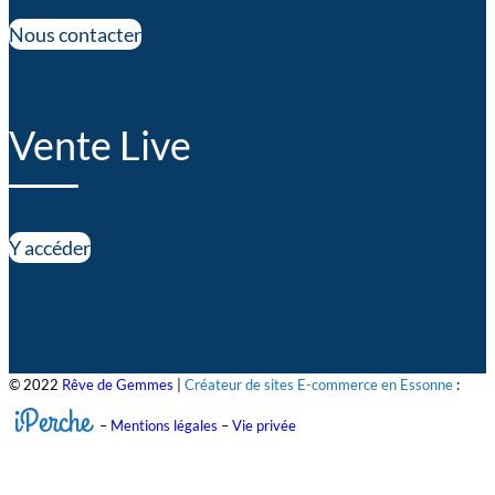
Nous contacter
Vente Live
Y accéder
© 2022
Rêve de Gemmes
|
Créateur de sites E-commerce en Essonne
:
iPerche
–
Mentions légales
–
Vie privée