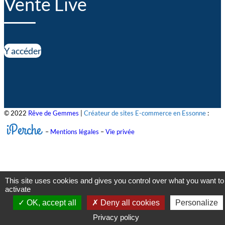
Vente Live
Y accéder
© 2022
Rêve de Gemmes
|
Créateur de sites E-commerce en Essonne
:
iPerche
–
Mentions légales
–
Vie privée
This site uses cookies and gives you control over what you want to
activate
OK, accept all
Deny all cookies
Personalize
Privacy policy