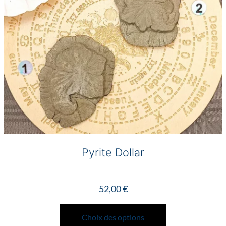
Pyrite Dollar
52,00
€
Ce
produit
Choix des options