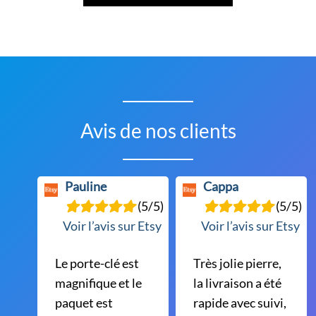
a
plusieurs
variations.
Les
options
peuvent
être
Avis de nos clients
choisies
sur
la
Pauline
Cappa
page
(5/5)
(5/5)
du
Voir l’avis sur Etsy
Voir l’avis sur Etsy
produit
Le porte-clé est
Très jolie pierre,
magnifique et le
la livraison a été
paquet est
rapide avec suivi,