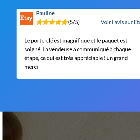
sur
la
Pauline
page
(5/5)
Voir l’avis sur E
du
produit
Le porte-clé est magnifique et le paquet est
soigné. La vendeuse a communiqué à chaque
étape, ce qui est très appréciable ! un grand
merci !