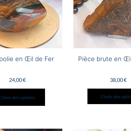
polie en Œil de Fer
Pièce brute en Œi
24,00
€
38,00
€
Ce
produit
Choix des opti
Choix des options
a
plusieurs
variations.
Les