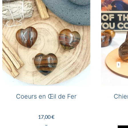
options
peuvent
être
choisies
sur
la
page
du
produit
Coeurs en Œil de Fer
Chie
17,00
€
–