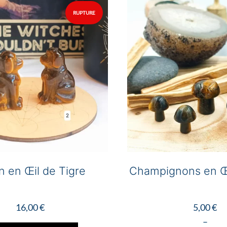
options
peuvent
être
choisies
sur
la
page
du
produit
n en Œil de Tigre
Champignons en Œi
16,00
€
5,00
€
Ce
–