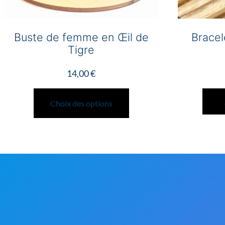
Buste de femme en Œil de
Bracel
Tigre
14,00
€
Ce
produit
Choix des options
a
plusieurs
variations.
Les
options
peuvent
être
choisies