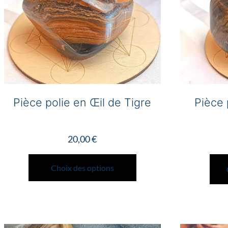
Pièce polie en Œil de Tigre
Pièce 
20,00
€
Ce
produit
Choix des options
a
plusieurs
variations.
Les