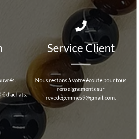
n
Service Client
ouvrés.
Nous restons à votre écoute pour tous
renseignements sur
 € d’achats.
revedegemmes9@gmail.com.