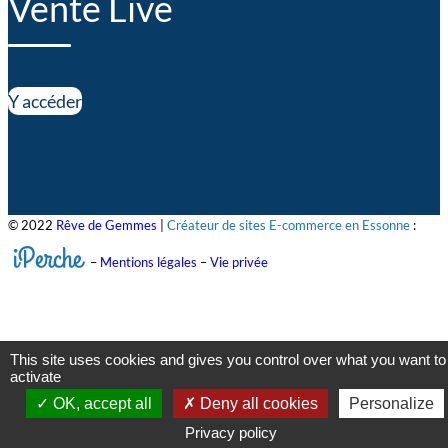
Vente Live
Y accéder
© 2022
Rêve de Gemmes
|
Créateur de sites E-commerce en Essonne
:
iPerche
–
Mentions légales
–
Vie privée
This site uses cookies and gives you control over what you want to
activate
OK, accept all
Deny all cookies
Personalize
Privacy policy