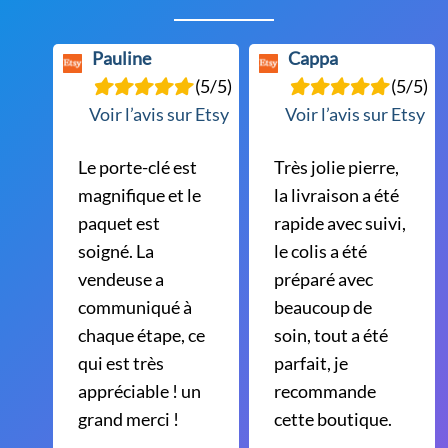
sur
la
Pauline
Cappa
page
(5/5)
(5/5)
du
Voir l’avis sur Etsy
Voir l’avis sur Etsy
produit
Le porte-clé est
Très jolie pierre,
magnifique et le
la livraison a été
paquet est
rapide avec suivi,
soigné. La
le colis a été
vendeuse a
préparé avec
communiqué à
beaucoup de
chaque étape, ce
soin, tout a été
qui est très
parfait, je
appréciable ! un
recommande
grand merci !
cette boutique.