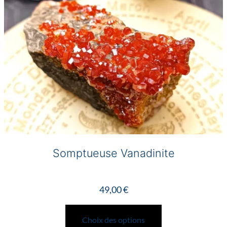
Somptueuse Vanadinite
49,00
€
Ce
produit
Choix des options