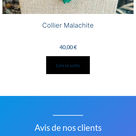
Collier Malachite
40,00
€
Lire la suite
Avis de nos clients