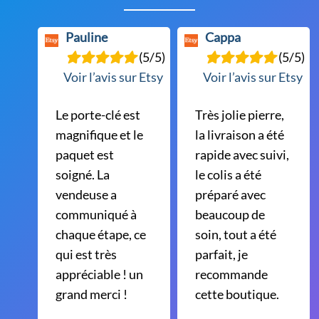
Pauline
Cappa
(5/5)
(5/5)
Voir l’avis sur Etsy
Voir l’avis sur Etsy
Le porte-clé est
Très jolie pierre,
magnifique et le
la livraison a été
paquet est
rapide avec suivi,
soigné. La
le colis a été
vendeuse a
préparé avec
communiqué à
beaucoup de
chaque étape, ce
soin, tout a été
qui est très
parfait, je
appréciable ! un
recommande
grand merci !
cette boutique.