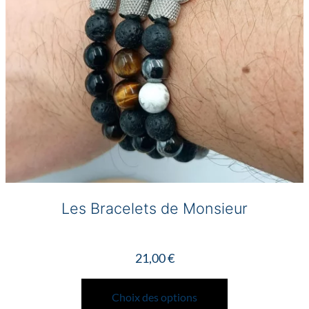
Les Bracelets de Monsieur
21,00
€
Ce
produit
Choix des options