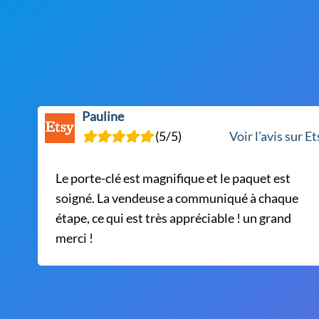
options
peuvent
être
choisies
sur
la
Pauline
page
(5/5)
Voir l’avis sur E
du
produit
Le porte-clé est magnifique et le paquet est
soigné. La vendeuse a communiqué à chaque
étape, ce qui est très appréciable ! un grand
merci !