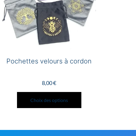
Pochettes velours à cordon
8,00
€
Ce
produit
Choix des options
a
plusieurs
variations.
Les