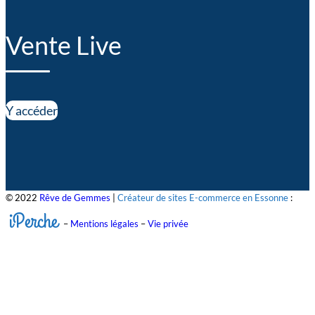
Vente Live
Y accéder
© 2022
Rêve de Gemmes
|
Créateur de sites E-commerce en Essonne
:
iPerche
–
Mentions légales
–
Vie privée