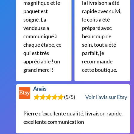
magnifique et le
la livraison a été
paquet est
rapide avec suivi,
soigné. La
le colis a été
vendeuse a
préparé avec
communiqué à
beaucoup de
chaque étape, ce
soin, tout a été
qui est très
parfait, je
appréciable ! un
recommande
grand merci !
cette boutique.
Anaïs
(5/5)
Voir l’avis sur Etsy
Pierre d’excellente qualité, livraison rapide,
excellente communication