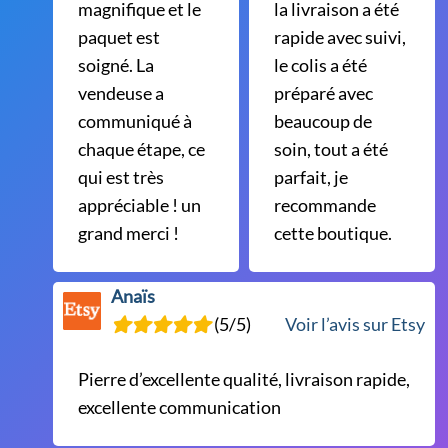
magnifique et le
la livraison a été
paquet est
rapide avec suivi,
soigné. La
le colis a été
vendeuse a
préparé avec
communiqué à
beaucoup de
chaque étape, ce
soin, tout a été
qui est très
parfait, je
appréciable ! un
recommande
grand merci !
cette boutique.
Anaïs
(5/5)
Voir l’avis sur Etsy
Pierre d’excellente qualité, livraison rapide,
excellente communication