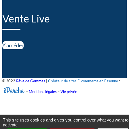
Vente Live
Y accéder
© 2022
Rêve de Gemmes
|
Créateur de sites E-commerce en Essonne
:
iPerche
–
Mentions légales
–
Vie privée
This site uses cookies and gives you control over what you want to
activate