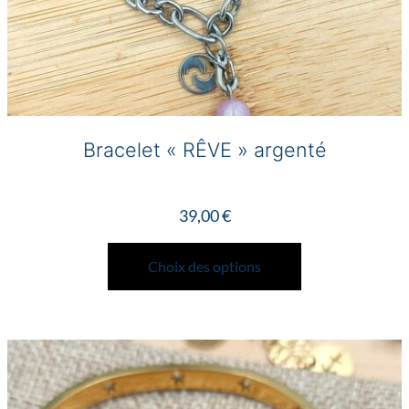
Bracelet « RÊVE » argenté
39,00
€
Ce
produit
Choix des options
a
plusieurs
variations.
Les
options