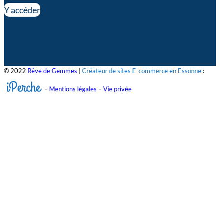
Y accéder
© 2022
Rêve de Gemmes
|
Créateur de sites E-commerce en Essonne
:
iPerche
–
Mentions légales
–
Vie privée