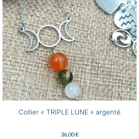
être
choisies
sur
la
page
du
produit
Collier « TRIPLE LUNE » argenté
36,00
€