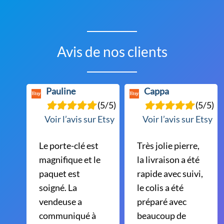
peuvent
être
choisies
Avis de nos clients
sur
la
page
Pauline
Cappa
du
(5/5)
(5/5)
produit
Voir l’avis sur Etsy
Voir l’avis sur Etsy
Le porte-clé est
Très jolie pierre,
magnifique et le
la livraison a été
paquet est
rapide avec suivi,
soigné. La
le colis a été
vendeuse a
préparé avec
communiqué à
beaucoup de