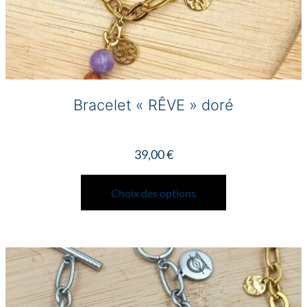
Bracelet « RÊVE » doré
39,00
€
Ce
produit
Choix des options
a
plusieurs
variations.
Les
options
peuvent