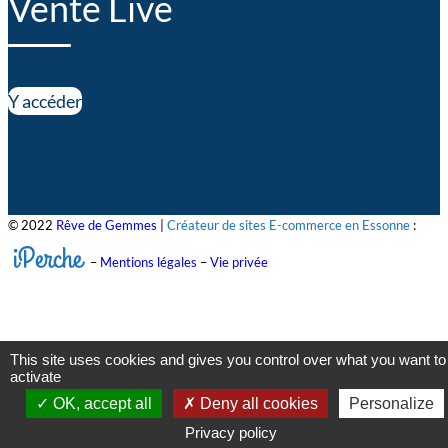
Vente Live
Y accéder
© 2022
Rêve de Gemmes
|
Créateur de sites E-commerce en Essonne
:
iPerche
–
Mentions légales
–
Vie privée
This site uses cookies and gives you control over what you want to
activate
OK, accept all
Deny all cookies
Personalize
Privacy policy