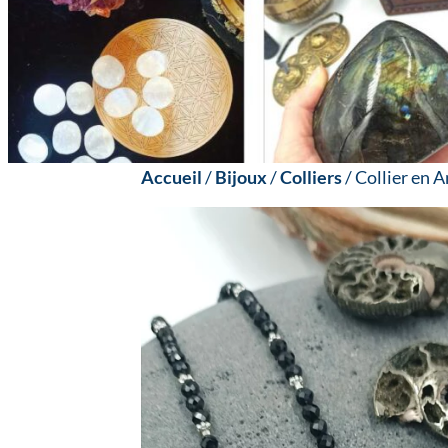
Accueil
/
Bijoux
/
Colliers
/ Collier en 