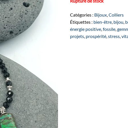
Rupture de stock
Catégories :
Bijoux
,
Colliers
Étiquettes :
bien-être
,
bijou
,
b
énergie positive
,
fossile
,
gemm
projets
,
prospérité
,
stress
,
vit