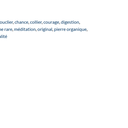
ouclier
,
chance
,
collier
,
courage
,
digestion
,
e rare
,
méditation
,
original
,
pierre organique
,
alité