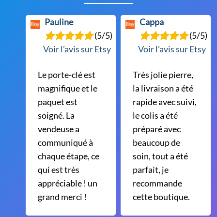
Pauline
Cappa
(5/5)
(5/5)
Voir l’avis sur Etsy
Voir l’avis sur Etsy
Le porte-clé est
Très jolie pierre,
magnifique et le
la livraison a été
paquet est
rapide avec suivi,
soigné. La
le colis a été
vendeuse a
préparé avec
communiqué à
beaucoup de
chaque étape, ce
soin, tout a été
qui est très
parfait, je
appréciable ! un
recommande
grand merci !
cette boutique.