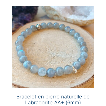
plusieurs
variations.
Les
options
peuvent
être
choisies
sur
la
page
du
produit
Bracelet en pierre naturelle de
Labradorite AA+ (6mm)