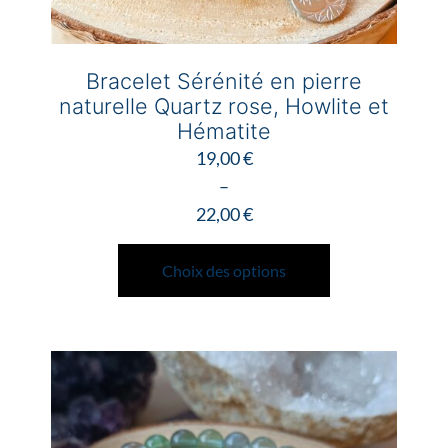
Bracelet Sérénité en pierre
naturelle Quartz rose, Howlite et
Hématite
19,00
€
–
22,00
€
Plage
Ce
de
produit
Choix des options
prix :
a
19,00 €
plusieurs
à
variations.
22,00 €
Les
options
peuvent