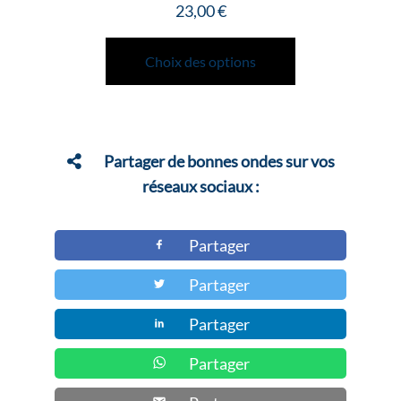
23,00
€
Ce
produit
Choix des options
a
plusieurs
variations.
Les
Partager de bonnes ondes sur vos
options
réseaux sociaux :
peuvent
être
Partager
choisies
Partager
sur
la
Partager
page
du
Partager
produit