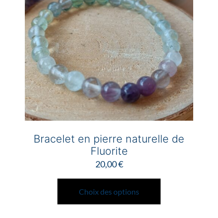
être
choisies
sur
la
page
du
produit
Bracelet en pierre naturelle de
Fluorite
20,00
€
Ce
produit
Choix des options
a