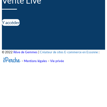
Vente Live
Y accéder
© 2022
Rêve de Gemmes
|
Créateur de sites E-commerce en Essonne
:
iPerche
–
Mentions légales
–
Vie privée