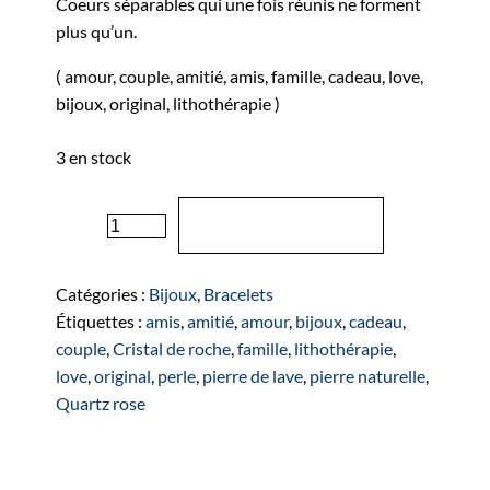
Coeurs séparables qui une fois réunis ne forment
plus qu’un.
( amour, couple, amitié, amis, famille, cadeau, love,
bijoux, original, lithothérapie )
3 en stock
quantité
Ajouter au panier
de
Bracelet
Duo
Catégories :
Bijoux
,
Bracelets
"Coeurs
Étiquettes :
amis
,
amitié
,
amour
,
bijoux
,
cadeau
,
Séparables"
couple
,
Cristal de roche
,
famille
,
lithothérapie
,
love
,
original
,
perle
,
pierre de lave
,
pierre naturelle
,
Quartz rose