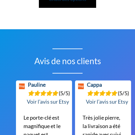
a
plusieurs
variations.
Les
options
peuvent
être
Avis de nos clients
choisies
sur
la
Pauline
Cappa
page
(5/5)
(5/5)
du
Voir l’avis sur Etsy
Voir l’avis sur Etsy
produit
Le porte-clé est
Très jolie pierre,
magnifique et le
la livraison a été
paquet est
rapide avec suivi,