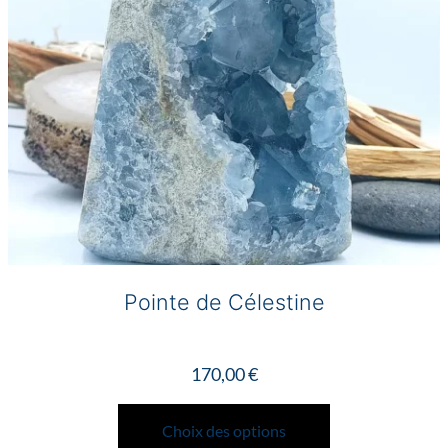
Pointe de Célestine
170,00
€
Ce
produit
Choix des options