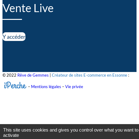
Vente Live
Y accéder
© 2022
Rêve de Gemmes
|
Créateur de sites E-commerce en Essonne
:
iPerche
–
Mentions légales
–
Vie privée
This site uses cookies and gives you control over what you want to
activate