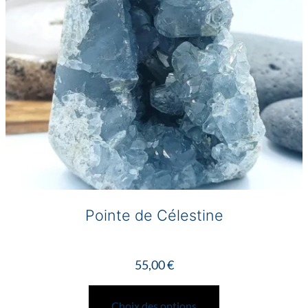
sur
la
page
du
produit
Pointe de Célestine
55,00
€
Ce
produit
Choix des options