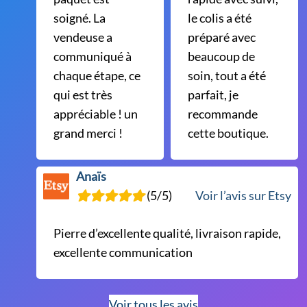
soigné. La
le colis a été
vendeuse a
préparé avec
communiqué à
beaucoup de
chaque étape, ce
soin, tout a été
qui est très
parfait, je
appréciable ! un
recommande
grand merci !
cette boutique.
Anaïs
(5/5)
Voir l’avis sur Etsy
Pierre d’excellente qualité, livraison rapide,
excellente communication
Voir tous les avis