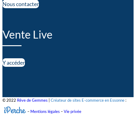
Nous contacter
Vente Live
Y accéder
© 2022
Rêve de Gemmes
|
Créateur de sites E-commerce en Essonne
:
iPerche
–
Mentions légales
–
Vie privée