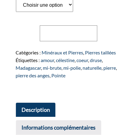
quantité
Ajouter au panier
de
Pointe
de
Catégories :
Minéraux et Pierres
,
Pierres taillées
Célestine
Étiquettes :
amour
,
célestine
,
coeur
,
druse
,
Madagascar
,
mi-brute
,
mi-polie
,
naturelle
,
pierre
,
pierre des anges
,
Pointe
Description
Informations complémentaires