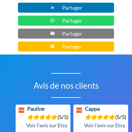
la
Partager
page
du
Partager
produit
Partager
Partager
Avis de nos clients
Pauline
Cappa
(5/5)
(5/5)
Voir l’avis sur Etsy
Voir l’avis sur Etsy