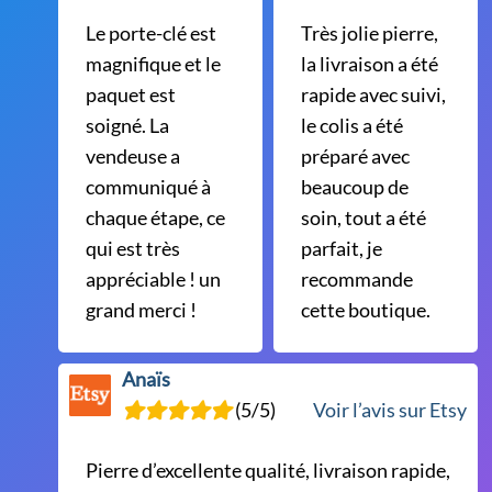
Le porte-clé est
Très jolie pierre,
magnifique et le
la livraison a été
paquet est
rapide avec suivi,
soigné. La
le colis a été
vendeuse a
préparé avec
communiqué à
beaucoup de
chaque étape, ce
soin, tout a été
qui est très
parfait, je
appréciable ! un
recommande
grand merci !
cette boutique.
Anaïs
(5/5)
Voir l’avis sur Etsy
Pierre d’excellente qualité, livraison rapide,