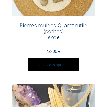
produit
Pierres roulées Quartz rutile
(petites)
8,00
€
–
16,00
€
Plage
Ce
de
produit
Choix des options
prix :
a
8,00 €
plusieurs
à
variations.
16,00 €
Les
options
peuvent