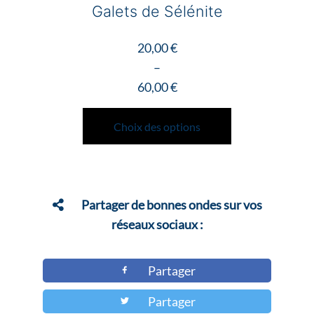
Galets de Sélénite
20,00
€
–
60,00
€
Plage
Ce
de
produit
Choix des options
prix :
a
20,00 €
plusieurs
à
variations.
60,00 €
Les
Partager de bonnes ondes sur vos
options
réseaux sociaux :
peuvent
être
Partager
choisies
Partager
sur