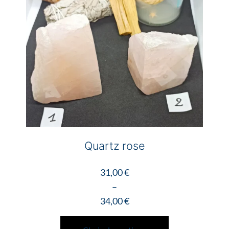
être
choisies
sur
la
page
du
produit
Quartz rose
31,00
€
–
34,00
€
Plage
Ce
de
produit