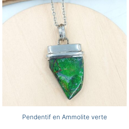
peuvent
être
choisies
sur
la
page
du
produit
Pendentif en Ammolite verte