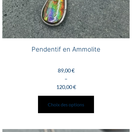
Pendentif en Ammolite
89,00
€
–
120,00
€
Plage
Ce
de
produit
Choix des options
prix :
a
89,00 €
plusieurs
à
variations.