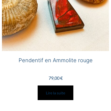
page
du
produit
Pendentif en Ammolite rouge
79,00
€
Lire la suite