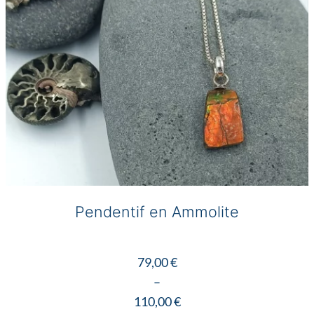
la
page
du
produit
Pendentif en Ammolite
79,00
€
–
110,00
€