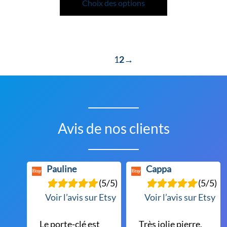
de
produit
Choix des options
prix :
a
59,00 €
plusieurs
à
variations.
93,00 €
Les
1
2
→
options
peuvent
être
choisies
Avis de nos clients
sur
la
page
Pauline
Cappa
du
(5/5)
(5/5)
produit
Voir l’avis sur Etsy
Voir l’avis sur Etsy
Le porte-clé est
Très jolie pierre,