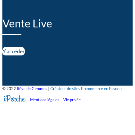
Vente Live
Y accéder
© 2022
Rêve de Gemmes
|
Créateur de sites E-commerce en Essonne
:
iPerche
–
Mentions légales
–
Vie privée