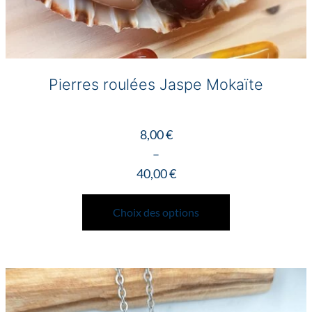
Pierres roulées Jaspe Mokaïte
8,00
€
–
40,00
€
Plage
Ce
de
produit
Choix des options
prix :
a
8,00 €
plusieurs
à
variations.
40,00 €
Les
options