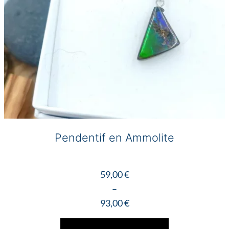
page
du
produit
Pendentif en Ammolite
59,00
€
–
93,00
€
Plage
Ce