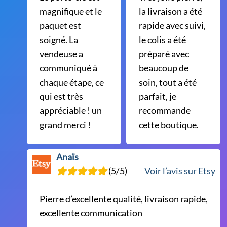
magnifique et le
la livraison a été
paquet est
rapide avec suivi,
soigné. La
le colis a été
vendeuse a
préparé avec
communiqué à
beaucoup de
chaque étape, ce
soin, tout a été
qui est très
parfait, je
appréciable ! un
recommande
grand merci !
cette boutique.
Anaïs
(5/5)
Voir l’avis sur Etsy
Pierre d’excellente qualité, livraison rapide,
excellente communication