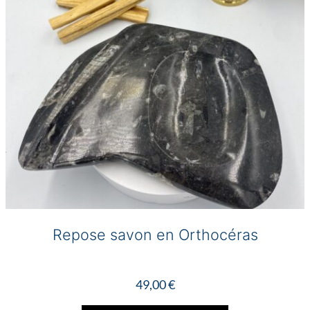
Repose savon en Orthocéras
49,00
€
Ce