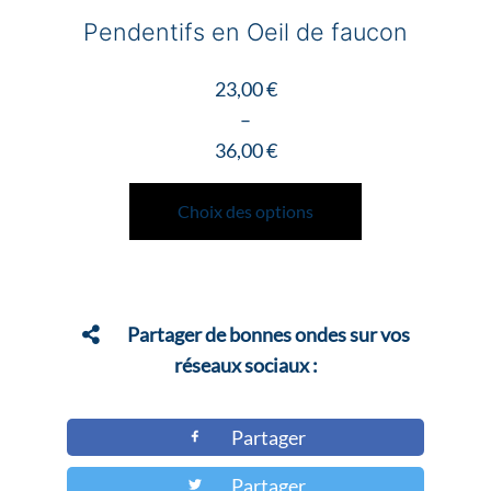
Pendentifs en Oeil de faucon
23,00
€
–
36,00
€
Plage
Ce
de
produit
Choix des options
prix :
a
23,00 €
plusieurs
à
variations.
36,00 €
Les
Partager de bonnes ondes sur vos
options
réseaux sociaux :
peuvent
être
Partager
choisies
Partager
sur