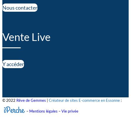
Nous contacter
Vente Live
Y accéder
© 2022
Rêve de Gemmes
|
Créateur de sites E-commerce en Essonne
:
iPerche
–
Mentions légales
–
Vie privée