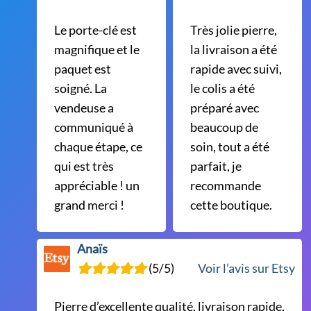
Le porte-clé est
Très jolie pierre,
magnifique et le
la livraison a été
paquet est
rapide avec suivi,
soigné. La
le colis a été
vendeuse a
préparé avec
communiqué à
beaucoup de
chaque étape, ce
soin, tout a été
qui est très
parfait, je
appréciable ! un
recommande
grand merci !
cette boutique.
Anaïs
(5/5)
Voir l’avis sur Etsy
Pierre d’excellente qualité, livraison rapide,