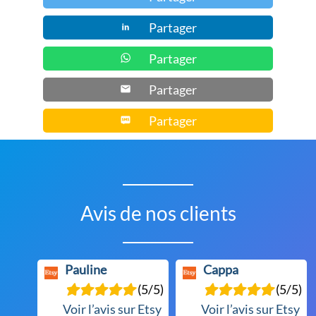
la
Partager
page
du
Partager
produit
Partager
Partager
Avis de nos clients
Pauline
Cappa
(5/5)
(5/5)
Voir l’avis sur Etsy
Voir l’avis sur Etsy