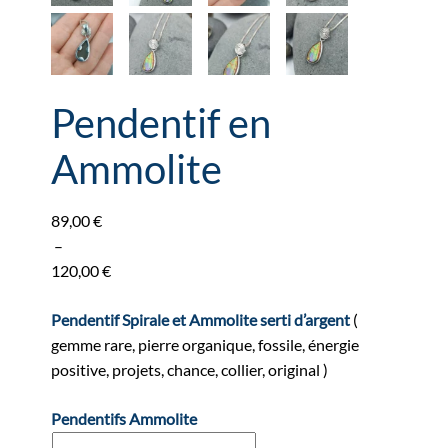
Pendentif en
Ammolite
89,00
€
–
120,00
€
Plage
de
Pendentif Spirale et Ammolite serti d’argent
(
prix :
gemme rare, pierre organique, fossile, énergie
89,00 €
positive, projets, chance, collier, original )
à
Pendentifs Ammolite
120,00 €