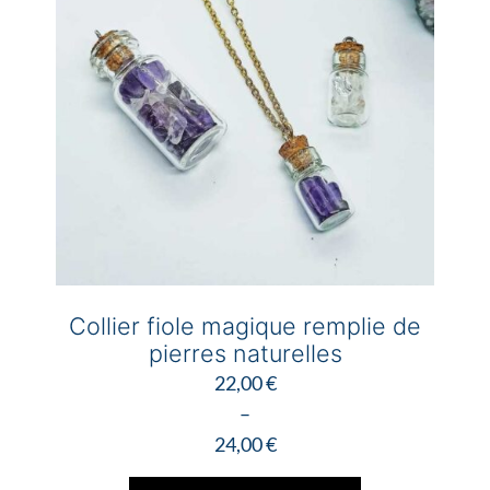
peuvent
être
choisies
sur
la
page
du
produit
Collier fiole magique remplie de
pierres naturelles
22,00
€
–
24,00
€
Plage
Ce