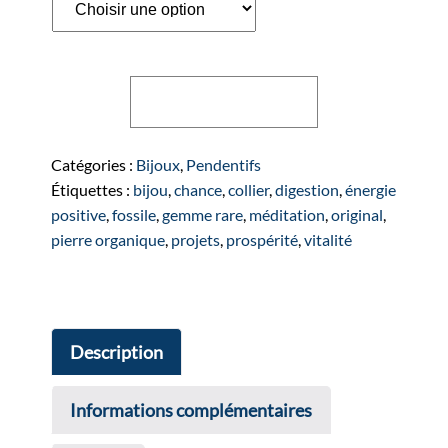
quantité
Ajouter au panier
de
Pendentif
en
Catégories :
Bijoux
,
Pendentifs
Ammolite
Étiquettes :
bijou
,
chance
,
collier
,
digestion
,
énergie
positive
,
fossile
,
gemme rare
,
méditation
,
original
,
pierre organique
,
projets
,
prospérité
,
vitalité
Description
Informations complémentaires