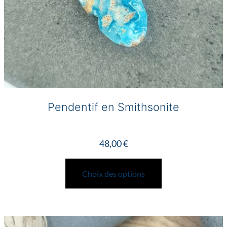
produit
Pendentif en Smithsonite
48,00
€
Ce
produit
Choix des options
a
plusieurs
variations.