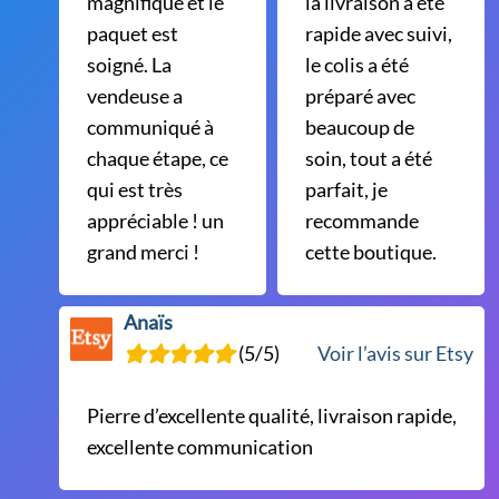
magnifique et le
la livraison a été
paquet est
rapide avec suivi,
soigné. La
le colis a été
vendeuse a
préparé avec
communiqué à
beaucoup de
chaque étape, ce
soin, tout a été
qui est très
parfait, je
appréciable ! un
recommande
grand merci !
cette boutique.
Anaïs
(5/5)
Voir l’avis sur Etsy
Pierre d’excellente qualité, livraison rapide,
excellente communication