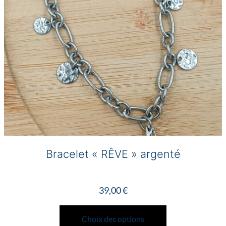
sur
la
page
du
produit
Bracelet « RÊVE » argenté
39,00
€
Ce
produit
Choix des options