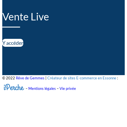
Vente Live
Y accéder
© 2022
Rêve de Gemmes
|
Créateur de sites E-commerce en Essonne
:
iPerche
–
Mentions légales
–
Vie privée