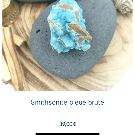
Smithsonite bleue brute
39,00
€
Ce