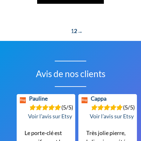
a
plusieurs
variations.
Les
1
2
→
options
peuvent
être
choisies
Avis de nos clients
sur
la
page
Pauline
Cappa
du
(5/5)
(5/5)
produit
Voir l’avis sur Etsy
Voir l’avis sur Etsy
Le porte-clé est
Très jolie pierre,