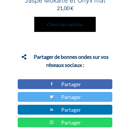
Jaspe Mokaïte et Onyx mat
21,00
€
Ce
produit
Choix des options
a
plusieurs
variations.
Les
Partager de bonnes ondes sur vos
options
réseaux sociaux :
peuvent
être
Partager
choisies
Partager
sur
la
Partager
page
du
Partager
produit