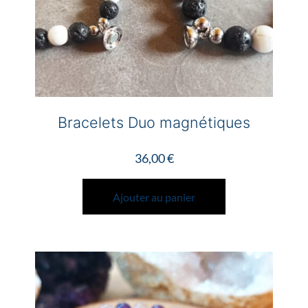
page
du
produit
Bracelets Duo magnétiques
36,00
€
Ajouter au panier