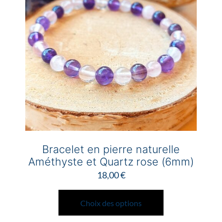
Bracelet en pierre naturelle
Améthyste et Quartz rose (6mm)
18,00
€
Ce
produit
Choix des options
a