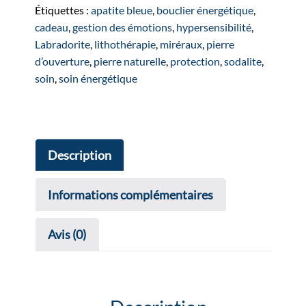
argenté
Étiquettes :
apatite bleue
,
bouclier énergétique
,
cadeau
,
gestion des émotions
,
hypersensibilité
,
Labradorite
,
lithothérapie
,
miréraux
,
pierre
d’ouverture
,
pierre naturelle
,
protection
,
sodalite
,
soin
,
soin énergétique
Description
Informations complémentaires
Avis (0)