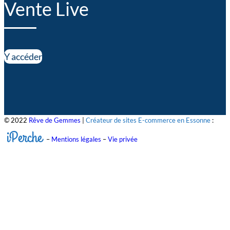
Vente Live
Y accéder
© 2022
Rêve de Gemmes
|
Créateur de sites E-commerce en Essonne
:
iPerche
–
Mentions légales
–
Vie privée