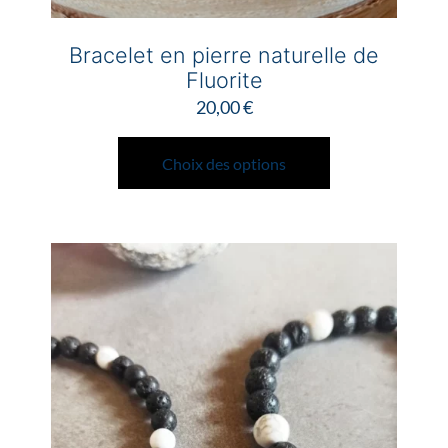
Bracelet en pierre naturelle de
Fluorite
20,00
€
Ce
produit
Choix des options
a
plusieurs
variations.
Les
options
peuvent
être
choisies
sur
la