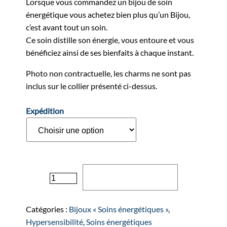
Lorsque vous commandez un bijou de soin
énergétique vous achetez bien plus qu’un Bijou,
c’est avant tout un soin.
Ce soin distille son énergie, vous entoure et vous
bénéficiez ainsi de ses bienfaits à chaque instant.
Photo non contractuelle, les charms ne sont pas
inclus sur le collier présenté ci-dessus.
Expédition
quantité
Ajouter au panier
de
Collier
"TRIPLE
Catégories :
Bijoux « Soins énergétiques »
,
LUNE"
Hypersensibilité
,
Soins énergétiques