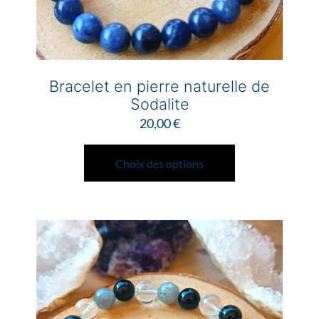
produit
Bracelet en pierre naturelle de
Sodalite
20,00
€
Ce
produit
Choix des options
a
plusieurs
variations.
Les
options
peuvent
être