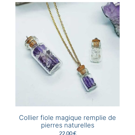
variations.
Les
options
peuvent
être
choisies
sur
la
page
du
produit
Collier fiole magique remplie de
pierres naturelles
22,00
€