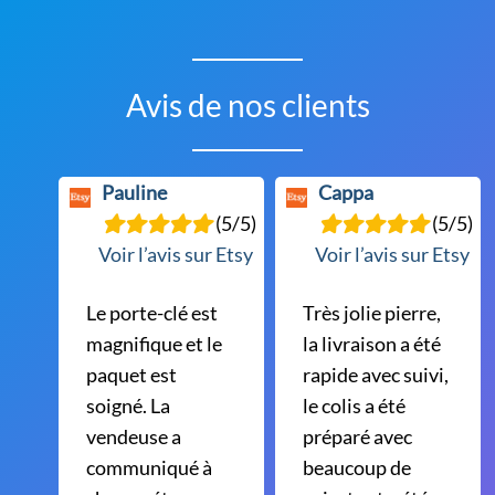
Avis de nos clients
Pauline
Cappa
(5/5)
(5/5)
Voir l’avis sur Etsy
Voir l’avis sur Etsy
Le porte-clé est
Très jolie pierre,
magnifique et le
la livraison a été
paquet est
rapide avec suivi,
soigné. La
le colis a été
vendeuse a
préparé avec
communiqué à
beaucoup de