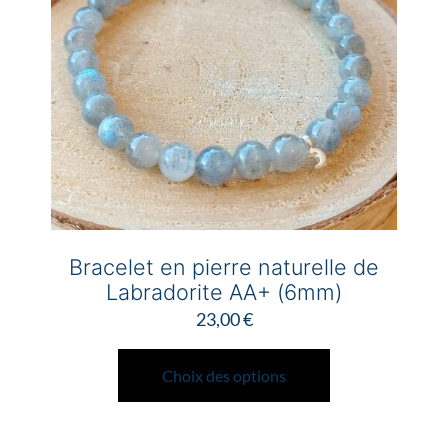
Bracelet en pierre naturelle de
Labradorite AA+ (6mm)
23,00
€
Ce
produit
Choix des options
a
plusieurs