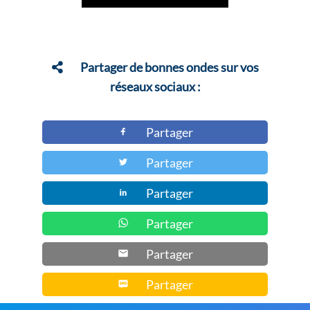
prix :
a
22,00 €
plusieurs
à
variations.
23,00 €
Les
Partager de bonnes ondes sur vos
options
réseaux sociaux :
peuvent
être
Partager
choisies
Partager
sur
la
Partager
page
du
Partager
produit
Partager
Partager