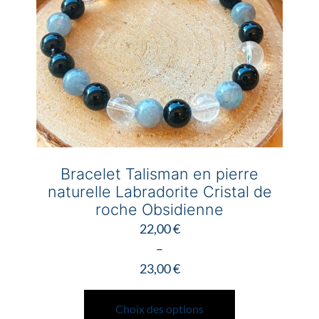
choisies
sur
la
page
du
produit
Bracelet Talisman en pierre
naturelle Labradorite Cristal de
roche Obsidienne
22,00
€
–
23,00
€
Plage
Ce
de
produit
Choix des options