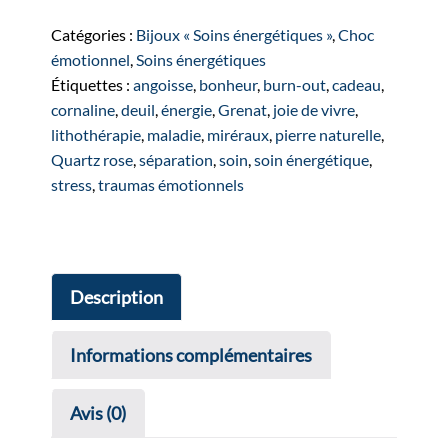
Bague
"GRAINE
Catégories :
Bijoux « Soins énergétiques »
,
Choc
DE
émotionnel
,
Soins énergétiques
VIE"
Étiquettes :
angoisse
,
bonheur
,
burn-out
,
cadeau
,
argentée
cornaline
,
deuil
,
énergie
,
Grenat
,
joie de vivre
,
lithothérapie
,
maladie
,
miréraux
,
pierre naturelle
,
Quartz rose
,
séparation
,
soin
,
soin énergétique
,
stress
,
traumas émotionnels
Description
Informations complémentaires
Avis (0)