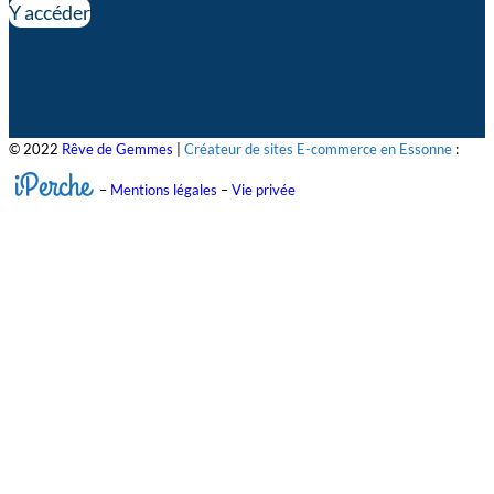
Y accéder
© 2022
Rêve de Gemmes
|
Créateur de sites E-commerce en Essonne
:
iPerche
–
Mentions légales
–
Vie privée