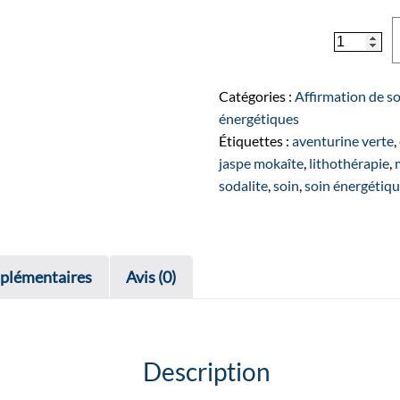
quantité
de
Bague
"MOON"
Catégories :
Affirmation de so
argentée
énergétiques
Étiquettes :
aventurine verte
,
jaspe mokaîte
,
lithothérapie
,
sodalite
,
soin
,
soin énergétiq
plémentaires
Avis (0)
Description