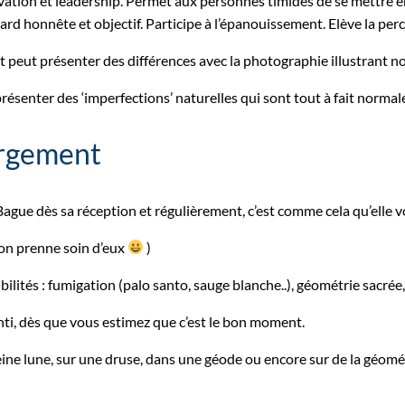
vation et leadership. Permet aux personnes timides de se mettre e
ard honnête et objectif. Participe à l’épanouissement. Elève la perc
et peut présenter des différences avec la photographie illustrant no
résenter des ‘imperfections’ naturelles qui sont tout à fait normal
argement
 Bague dès sa réception et régulièrement, c’est comme cela qu’elle 
l’on prenne soin d’eux
)
ibilités : fumigation (palo santo, sauge blanche..), géométrie sacrée
enti, dès que vous estimez que c’est le bon moment.
leine lune, sur une druse, dans une géode ou encore sur de la géom