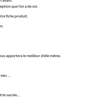
n avant.
eption que l’on a de soi.
tre fiche produit.
es.
vous apportera le meilleur d’elle même.
, eau …
étrie sacrée…