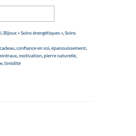
Ajouter au panier
i
,
Bijoux « Soins énergétiques »
,
Soins
cadeau
,
confiance en soi
,
épanouissement
,
miréraux
,
motivation
,
pierre naturelle
,
ue
,
timidité