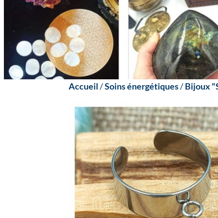
Accueil
/
Soins énergétiques
/
Bijoux "