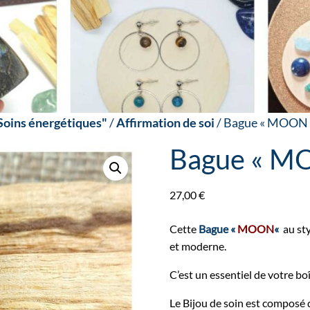
Soins énergétiques"
/
Affirmation de soi
/ Bague « MOON 
Bague « MO
27,00
€
Cette
Bague «
MOON
«
au sty
et moderne.
C’est un essentiel de votre boî
Le Bijou de soin est composé 