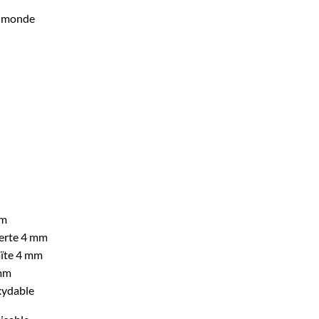
e monde
cm
verte 4 mm
aïte 4 mm
 mm
oxydable