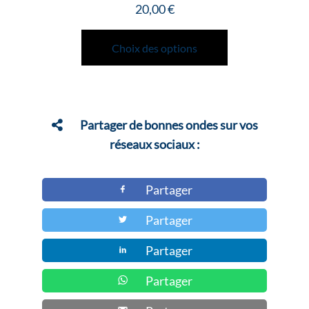
20,00
€
Ce
produit
Choix des options
a
plusieurs
variations.
Les
Partager de bonnes ondes sur vos
options
réseaux sociaux :
peuvent
être
Partager
choisies
Partager
sur
la
Partager
page
du
Partager
produit