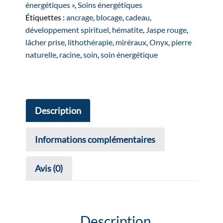
argentée
énergétiques »
,
Soins énergétiques
Étiquettes :
ancrage
,
blocage
,
cadeau
,
développement spirituel
,
hématite
,
Jaspe rouge
,
lâcher prise
,
lithothérapie
,
miréraux
,
Onyx
,
pierre
naturelle
,
racine
,
soin
,
soin énergétique
Description
Informations complémentaires
Avis (0)
Description