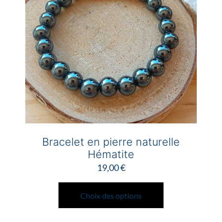
être
choisies
sur
la
page
du
produit
Bracelet en pierre naturelle
Hématite
19,00
€
Ce
produit
Choix des options
a