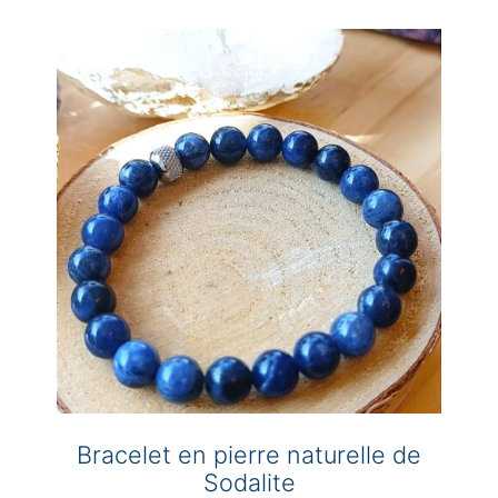
plusieurs
variations.
Les
options
peuvent
être
choisies
sur
la
page
du
produit
Bracelet en pierre naturelle de
Sodalite