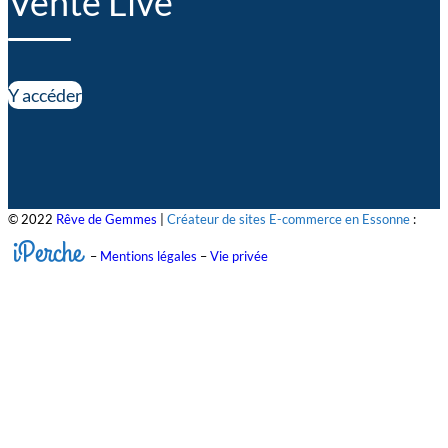
Vente Live
Y accéder
© 2022
Rêve de Gemmes
|
Créateur de sites E-commerce en Essonne
:
iPerche
–
Mentions légales
–
Vie privée