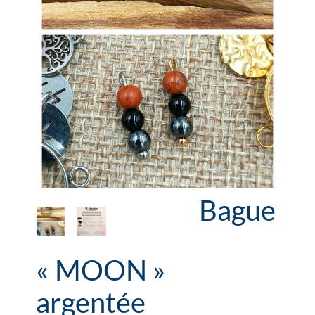
Bague
« MOON »
argentée