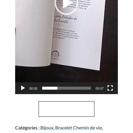
00:00
00:07
quantité
Ajouter au panier
de
Bracelet
Chemin
Catégories :
Bijoux
,
Bracelet Chemin de vie
,