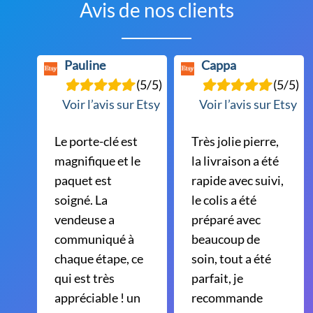
Avis de nos clients
Pauline
Cappa
(5/5)
(5/5)
Voir l’avis sur Etsy
Voir l’avis sur Etsy
Le porte-clé est
Très jolie pierre,
magnifique et le
la livraison a été
paquet est
rapide avec suivi,
soigné. La
le colis a été
vendeuse a
préparé avec
communiqué à
beaucoup de
chaque étape, ce
soin, tout a été
qui est très
parfait, je
appréciable ! un
recommande