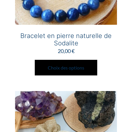
produit
Bracelet en pierre naturelle de
Sodalite
20,00
€
Ce
produit
Choix des options
a
plusieurs
variations.
Les
options
peuvent
être