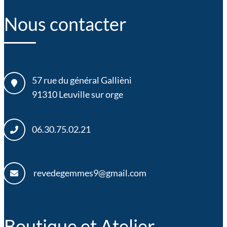
Nous contacter
57 rue du général Gallièni
91310
Leuville sur orge
06.30.75.02.21
revedegemmes9@gmail.com
Boutique et Atelier