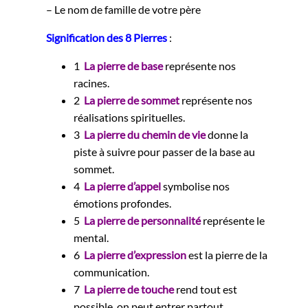
– Le nom de famille de votre père
Signification des 8 Pierres
:
1
La pierre de base
représente nos
racines.
2
La pierre de sommet
représente nos
réalisations spirituelles.
3
La pierre du chemin de vie
donne la
piste à suivre pour passer de la base au
sommet.
4
La pierre d’appel
symbolise nos
émotions profondes.
5
La pierre de personnalité
représente le
mental.
6
La pierre d’expression
est la pierre de la
communication.
7
La pierre de touche
rend tout est
possible, on peut entrer partout.