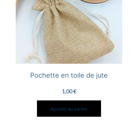
choisies
sur
la
page
du
produit
Pochette en toile de jute
1,00
€
Ajouter au panier