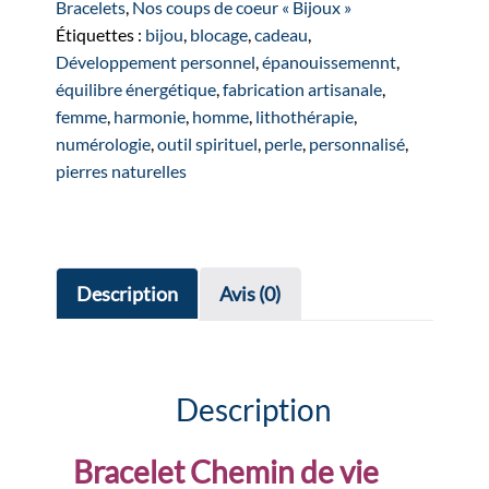
de
Bracelets
,
Nos coups de coeur « Bijoux »
vie
Étiquettes :
bijou
,
blocage
,
cadeau
,
Développement personnel
,
épanouissemennt
,
équilibre énergétique
,
fabrication artisanale
,
femme
,
harmonie
,
homme
,
lithothérapie
,
numérologie
,
outil spirituel
,
perle
,
personnalisé
,
pierres naturelles
Description
Avis (0)
Description
Bracelet Chemin de vie