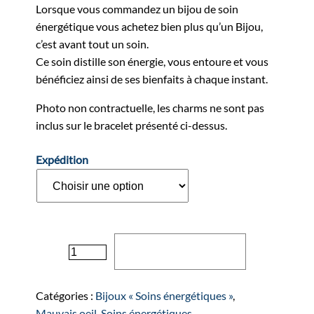
Lorsque vous commandez un bijou de soin
énergétique vous achetez bien plus qu’un Bijou,
c’est avant tout un soin.
Ce soin distille son énergie, vous entoure et vous
bénéficiez ainsi de ses bienfaits à chaque instant.
Photo non contractuelle, les charms ne sont pas
inclus sur le bracelet présenté ci-dessus.
Expédition
quantité
Ajouter au panier
de
Bracelet
"LITTLE
Catégories :
Bijoux « Soins énergétiques »
,
STAR"
Mauvais oeil
,
Soins énergétiques