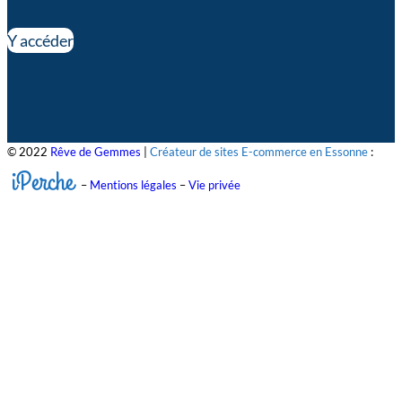
Y accéder
© 2022
Rêve de Gemmes
|
Créateur de sites E-commerce en Essonne
:
iPerche
–
Mentions légales
–
Vie privée