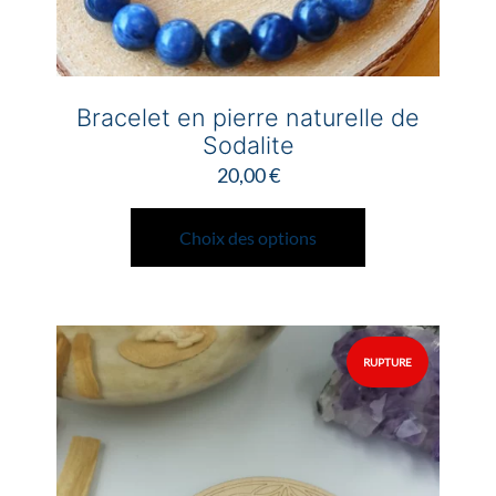
produit
Bracelet en pierre naturelle de
Sodalite
20,00
€
Ce
produit
Choix des options
a
plusieurs
variations.
Les
options
peuvent
être
choisies