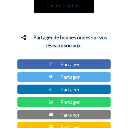
produit
Choix des options
a
plusieurs
variations.
Les
Partager de bonnes ondes sur vos
options
réseaux sociaux :
peuvent
être
Partager
choisies
Partager
sur
la
Partager
page
du
Partager
produit
Partager
Partager