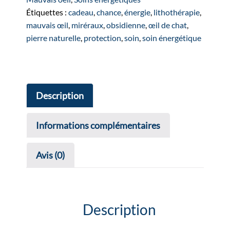
doré
Étiquettes :
cadeau
,
chance
,
énergie
,
lithothérapie
,
mauvais œil
,
miréraux
,
obsidienne
,
œil de chat
,
pierre naturelle
,
protection
,
soin
,
soin énergétique
Description
Informations complémentaires
Avis (0)
Description