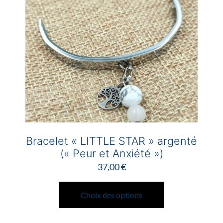
Bracelet « LITTLE STAR » argenté
(« Peur et Anxiété »)
37,00
€
Ce
produit
Choix des options
a
plusieurs