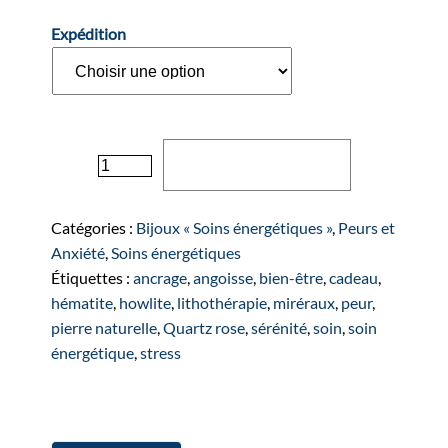
Expédition
quantité
Ajouter au panier
de
Bracelet
"RÊVE"
Catégories :
Bijoux « Soins énergétiques »
,
Peurs et
doré
Anxiété
,
Soins énergétiques
("Peur
Étiquettes :
ancrage
,
angoisse
,
bien-être
,
cadeau
,
et
hématite
,
howlite
,
lithothérapie
,
miréraux
,
peur
,
Anxiété")
pierre naturelle
,
Quartz rose
,
sérénité
,
soin
,
soin
énergétique
,
stress