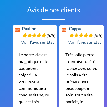
Avis de nos clients
Pauline
Cappa
(5/5)
(5/5)
Voir l’avis sur Etsy
Voir l’avis sur Etsy
Le porte-clé est
Très jolie pierre,
magnifique et le
la livraison a été
paquet est
rapide avec suivi,
soigné. La
le colis a été
vendeuse a
préparé avec
communiqué à
beaucoup de
chaque étape, ce
soin, tout a été
qui est très
parfait, je