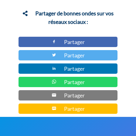
variations.
Les
Partager de bonnes ondes sur vos
options
réseaux sociaux :
peuvent
être
Partager
choisies
Partager
sur
la
Partager
page
du
Partager
produit
Partager
Partager