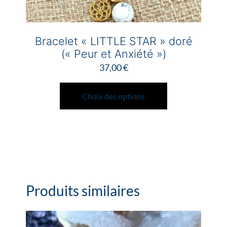
Bracelet « LITTLE STAR » doré
(« Peur et Anxiété »)
37,00
€
Ce
produit
Choix des options
a
plusieurs
variations.
Les
options
peuvent
Produits similaires
être
choisies
sur