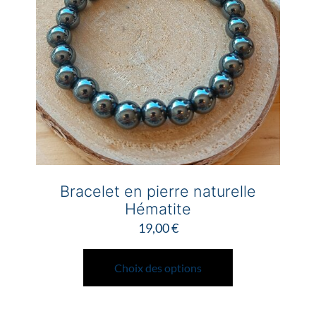
Bracelet en pierre naturelle
Hématite
19,00
€
Ce
produit
Choix des options
a
plusieurs