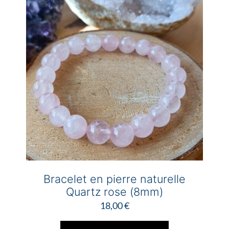
la
page
du
produit
Bracelet en pierre naturelle
Quartz rose (8mm)
18,00
€
Ce