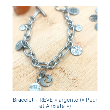
variations.
Les
options
peuvent
être
choisies
sur
la
page
du
produit
Bracelet « RÊVE » argenté (« Peur
et Anxiété »)