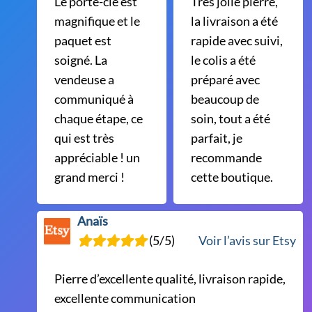
Le porte-clé est
Très jolie pierre,
magnifique et le
la livraison a été
paquet est
rapide avec suivi,
soigné. La
le colis a été
vendeuse a
préparé avec
communiqué à
beaucoup de
chaque étape, ce
soin, tout a été
qui est très
parfait, je
appréciable ! un
recommande
grand merci !
cette boutique.
Anaïs
(5/5)
Voir l’avis sur Etsy
Pierre d’excellente qualité, livraison rapide,
excellente communication