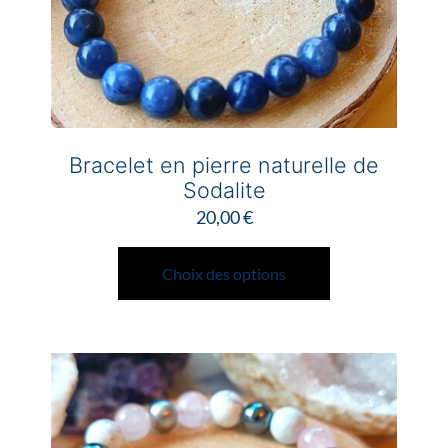
page
du
produit
Bracelet en pierre naturelle de
Sodalite
20,00
€
Ce
produit
Choix des options
a
plusieurs
variations.
Les
options
peuvent