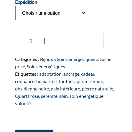
Expédition
quantité
Ajouter au panier
de
Bracelet
"RÊVE"
Catégories :
Bijoux « Soins énergétiques »
,
Lâcher
doré
prise
,
Soins énergétiques
Étiquettes :
adaptation
,
ancrage
,
cadeau
,
confiance
,
hématite
,
lithothérapie
,
miréraux
,
obsidienne noire
,
paix intérieure
,
pierre naturelle
,
Quartz rose
,
sérénité
,
soin
,
soin énergétique
,
volonté