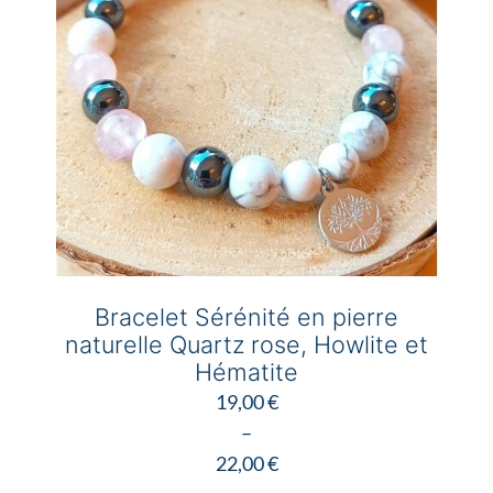
être
choisies
sur
la
page
du
produit
Bracelet Sérénité en pierre
naturelle Quartz rose, Howlite et
Hématite
19,00
€
–
22,00
€