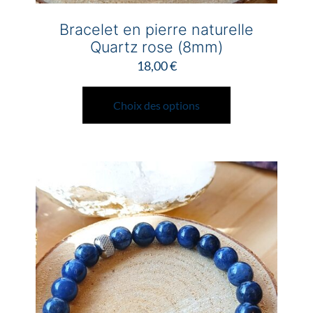
Bracelet en pierre naturelle
Quartz rose (8mm)
18,00
€
Ce
produit
Choix des options
a
plusieurs
variations.
Les
options
peuvent
être
choisies
sur
la