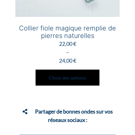
Collier fiole magique remplie de
pierres naturelles
22,00
€
–
24,00
€
Plage
Ce
de
produit
Choix des options
prix :
a
22,00 €
plusieurs
à
variations.
24,00 €
Les
Partager de bonnes ondes sur vos
options
réseaux sociaux :
peuvent