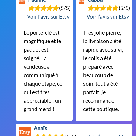
(5/5)
(5/5)
Voir l’avis sur Etsy
Voir l’avis sur Etsy
Le porte-clé est
Très jolie pierre,
magnifique et le
la livraison a été
paquet est
rapide avec suivi,
soigné. La
le colis a été
vendeuse a
préparé avec
communiqué à
beaucoup de
chaque étape, ce
soin, tout a été
qui est très
parfait, je
appréciable ! un
recommande
grand merci !
cette boutique.
Anaïs