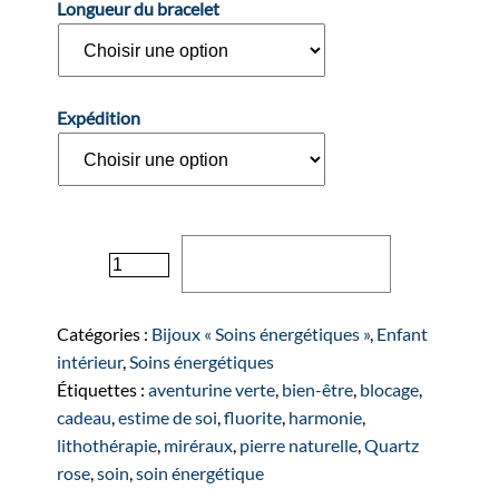
Longueur du bracelet
Expédition
quantité
Ajouter au panier
de
Bracelet
"RÊVE"
Catégories :
Bijoux « Soins énergétiques »
,
Enfant
argenté
intérieur
,
Soins énergétiques
Étiquettes :
aventurine verte
,
bien-être
,
blocage
,
cadeau
,
estime de soi
,
fluorite
,
harmonie
,
lithothérapie
,
miréraux
,
pierre naturelle
,
Quartz
rose
,
soin
,
soin énergétique