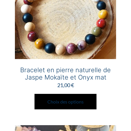
sur
la
page
du
produit
Bracelet en pierre naturelle de
Jaspe Mokaïte et Onyx mat
21,00
€
Ce
produit
Choix des options
a
plusieurs
variations.