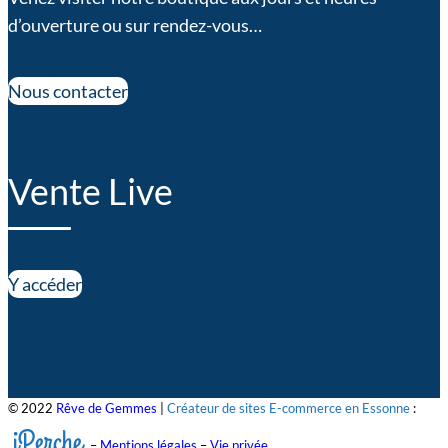
d’ouverture ou sur rendez-vous…
Nous contacter
Vente Live
Y accéder
© 2022
Rêve de Gemmes
|
Créateur de sites E-commerce en Essonne
:
iPerche
–
Mentions légales
–
Vie privée