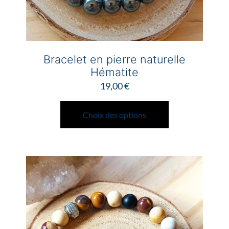
Bracelet en pierre naturelle
Hématite
19,00
€
Ce
produit
Choix des options
a
plusieurs
variations.
Les
options
peuvent
être
choisies