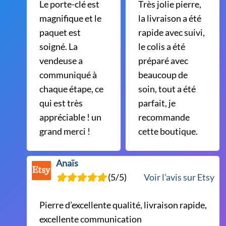
Le porte-clé est
Très jolie pierre,
magnifique et le
la livraison a été
paquet est
rapide avec suivi,
soigné. La
le colis a été
vendeuse a
préparé avec
communiqué à
beaucoup de
chaque étape, ce
soin, tout a été
qui est très
parfait, je
appréciable ! un
recommande
grand merci !
cette boutique.
Anaïs
(5/5)
Voir l’avis sur Etsy
Pierre d’excellente qualité, livraison rapide,
excellente communication