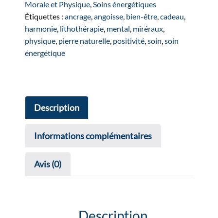
LUNE"
Morale et Physique
,
Soins énergétiques
argenté
Étiquettes :
ancrage
,
angoisse
,
bien-être
,
cadeau
,
harmonie
,
lithothérapie
,
mental
,
miréraux
,
physique
,
pierre naturelle
,
positivité
,
soin
,
soin
énergétique
Description
Informations complémentaires
Avis (0)
Description