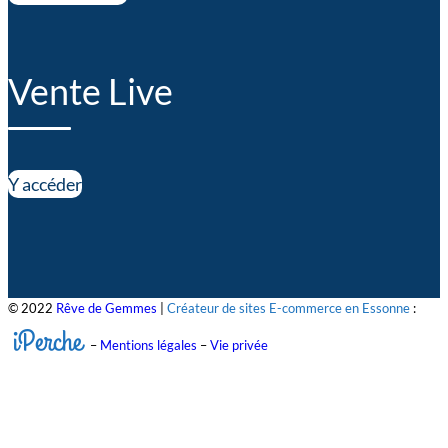
Vente Live
Y accéder
© 2022
Rêve de Gemmes
|
Créateur de sites E-commerce en Essonne
:
iPerche
–
Mentions légales
–
Vie privée