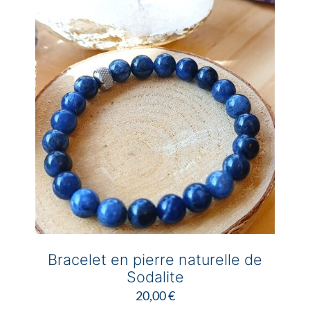
46,00 €
Les
options
peuvent
être
choisies
sur
la
page
du
produit
Bracelet en pierre naturelle de
Sodalite
20,00
€