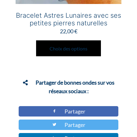
Bracelet Astres Lunaires avec ses
petites pierres naturelles
22,00
€
Ce
produit
Choix des options
a
plusieurs
variations.
Les
Partager de bonnes ondes sur vos
options
réseaux sociaux :
peuvent
être
Partager
choisies
Partager
sur
la