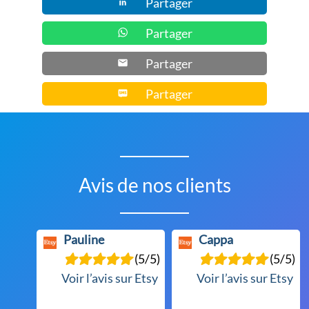
Partager
page
du
Partager
produit
Partager
Partager
Avis de nos clients
Pauline
Cappa
(5/5)
(5/5)
Voir l’avis sur Etsy
Voir l’avis sur Etsy