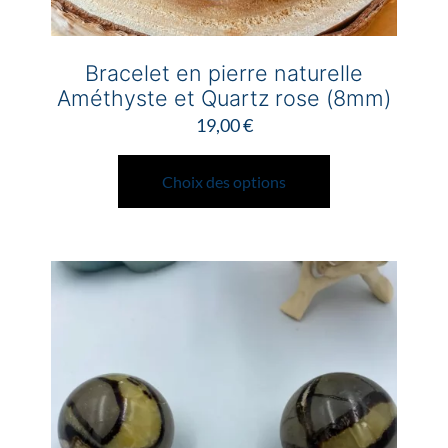
Bracelet en pierre naturelle
Améthyste et Quartz rose (8mm)
19,00
€
Ce
produit
Choix des options
a
plusieurs
variations.
Les
options
peuvent
être
choisies
sur