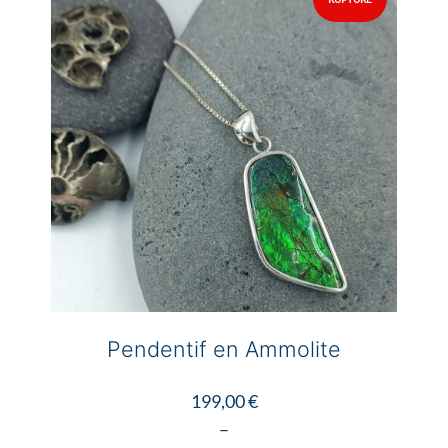
options
peuvent
être
choisies
sur
la
page
du
produit
Pendentif en Ammolite
199,00
€
–