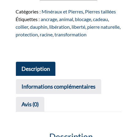
Dauphins
en
Catégories :
Minéraux et Pierres
,
Pierres taillées
Septaria
Étiquettes :
ancrage
,
animal
,
blocage
,
cadeau
,
collier
,
dauphin
,
libération
,
liberté
,
pierre naturelle
,
protection
,
racine
,
transformation
Description
Informations complémentaires
Avis (0)
Description