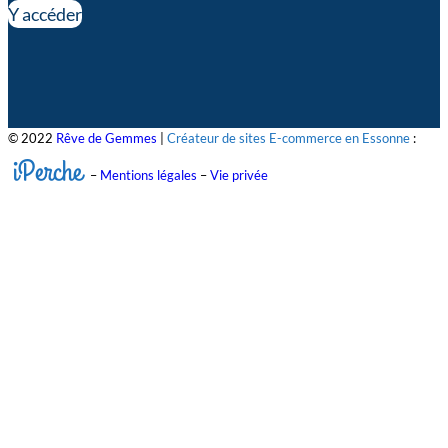
Y accéder
© 2022
Rêve de Gemmes
|
Créateur de sites E-commerce en Essonne
:
iPerche
–
Mentions légales
–
Vie privée