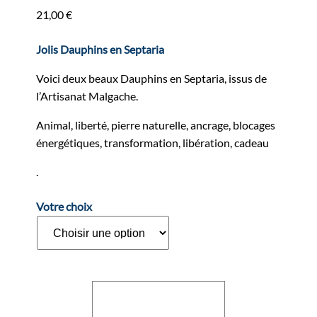
21,00
€
Jolis Dauphins en Septaria
Voici deux beaux Dauphins en Septaria, issus de
l’Artisanat Malgache.
Animal, liberté, pierre naturelle, ancrage, blocages
énergétiques, transformation, libération, cadeau
.
Votre choix
quantité
Ajouter au panier
de