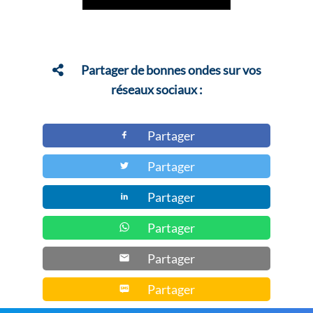
prix :
a
26,00 €
plusieurs
à
variations.
35,00 €
Les
Partager de bonnes ondes sur vos
options
réseaux sociaux :
peuvent
être
Partager
choisies
Partager
sur
la
Partager
page
du
Partager
produit
Partager
Partager