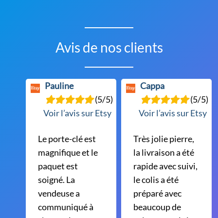
Avis de nos clients
Pauline
Cappa
(5/5)
(5/5)
Voir l’avis sur Etsy
Voir l’avis sur Etsy
Le porte-clé est
Très jolie pierre,
magnifique et le
la livraison a été
paquet est
rapide avec suivi,
soigné. La
le colis a été
vendeuse a
préparé avec
communiqué à
beaucoup de