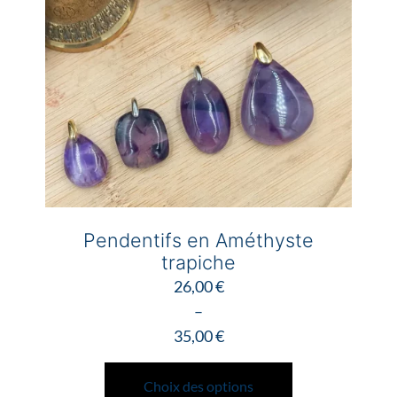
choisies
sur
la
page
du
produit
Pendentifs en Améthyste
trapiche
26,00
€
–
35,00
€
Plage
Ce
de
produit
Choix des options