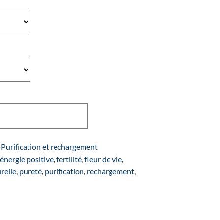
Ajouter au panier
,
Purification et rechargement
,
énergie positive
,
fertilité
,
fleur de vie
,
relle
,
pureté
,
purification
,
rechargement
,