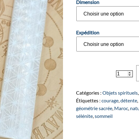
Dimension
à
23,00 €
Expédition
quantité
de
Fleur
de
Catégories :
Objets spirituels
vie
Étiquettes :
courage
,
détente
en
géométrie sacrée
,
Maroc
,
natu
Sélénite
sélénite
,
sommeil