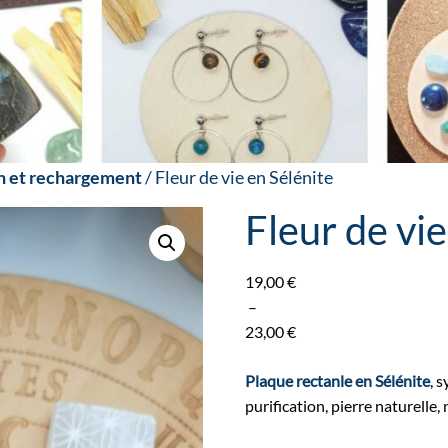
on et rechargement
/ Fleur de vie en Sélénite
Fleur de vie
19,00
€
–
23,00
€
Plage
de
Plaque rectanle en Sélénite
, 
prix :
purification, pierre naturelle,
19,00 €