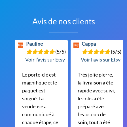
Avis de nos clients
Pauline
Cappa
(5/5)
(5/5)
Voir l’avis sur Etsy
Voir l’avis sur Etsy
Le porte-clé est
Très jolie pierre,
magnifique et le
la livraison a été
paquet est
rapide avec suivi,
soigné. La
le colis a été
vendeuse a
préparé avec
communiqué à
beaucoup de
chaque étape, ce
soin, tout a été