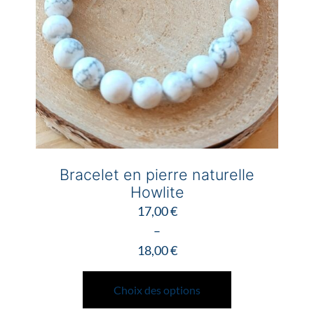
choisies
sur
la
page
du
produit
Bracelet en pierre naturelle
Howlite
17,00
€
–
18,00
€
Plage
Ce
de
produit
Choix des options
prix :
a