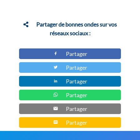
17,00 €
plusieurs
à
variations.
18,00 €
Les
Partager de bonnes ondes sur vos
options
réseaux sociaux :
peuvent
être
Partager
choisies
Partager
sur
la
Partager
page
du
Partager
produit
Partager
Partager