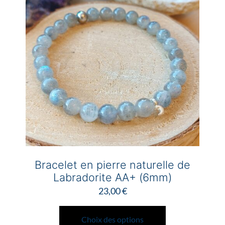
Bracelet en pierre naturelle de
Labradorite AA+ (6mm)
23,00
€
Ce
produit
Choix des options