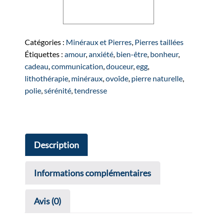
quantité
Ajouter au panier
de
Oeuf
en
Catégories :
Minéraux et Pierres
,
Pierres taillées
Amazonite
Étiquettes :
amour
,
anxiété
,
bien-être
,
bonheur
,
cadeau
,
communication
,
douceur
,
egg
,
lithothérapie
,
minéraux
,
ovoîde
,
pierre naturelle
,
polie
,
sérénité
,
tendresse
Description
Informations complémentaires
Avis (0)