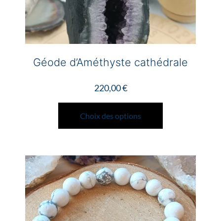
Géode d’Améthyste cathédrale
220,00
€
Ce
produit
Choix des options
a
plusieurs
variations.
Les
options
peuvent
être