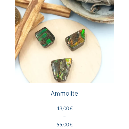
options
peuvent
être
choisies
sur
la
page
du
produit
Ammolite
43,00
€
–
55,00
€