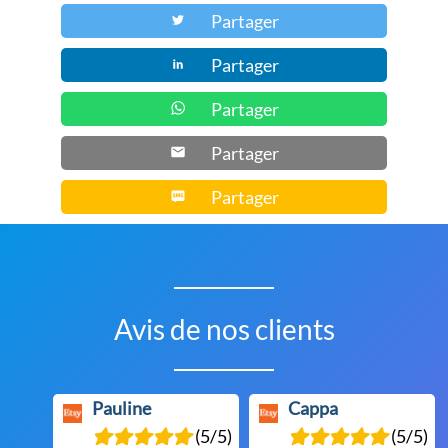
Partager
sur
la
Partager
page
du
Partager
produit
Partager
Partager
Avis de nos clients
Pauline
Cappa
(5/5)
(5/5)