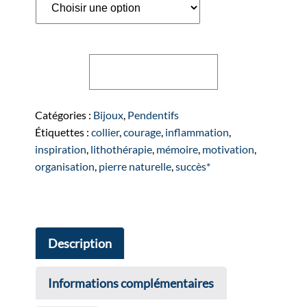
quantité
Ajouter au panier
de
Pendentifs
en
Catégories :
Bijoux
,
Pendentifs
Pyrite
Étiquettes :
collier
,
courage
,
inflammation
,
plume
inspiration
,
lithothérapie
,
mémoire
,
motivation
,
organisation
,
pierre naturelle
,
succès*
Description
Informations complémentaires