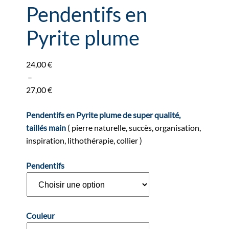
Pendentifs en
Pyrite plume
24,00
€
–
27,00
€
Plage
de
Pendentifs en Pyrite plume de super qualité,
prix :
taillés main
( pierre naturelle, succès, organisation,
24,00 €
inspiration, lithothérapie, collier )
à
Pendentifs
27,00 €
Couleur