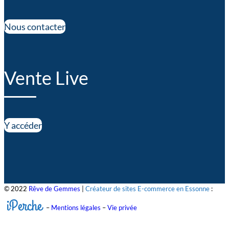
Nous contacter
Vente Live
Y accéder
© 2022
Rêve de Gemmes
|
Créateur de sites E-commerce en Essonne
:
iPerche
–
Mentions légales
–
Vie privée