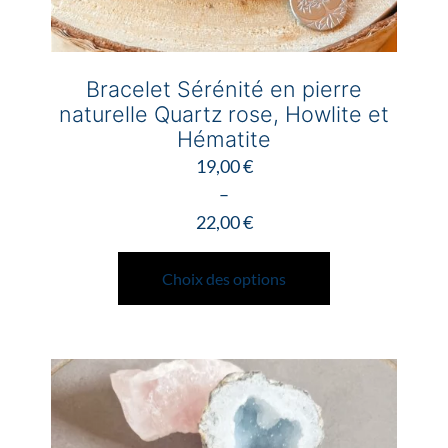
Bracelet Sérénité en pierre
naturelle Quartz rose, Howlite et
Hématite
19,00
€
–
22,00
€
Plage
Ce
de
produit
Choix des options
prix :
a
19,00 €
plusieurs
à
variations.
22,00 €
Les
options
peuvent