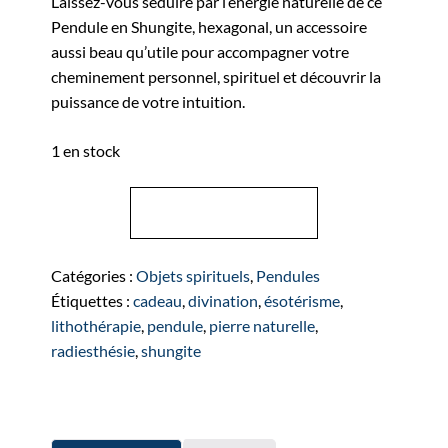
Laissez-vous séduire par l’énergie naturelle de ce
Pendule en Shungite, hexagonal, un accessoire
aussi beau qu’utile pour accompagner votre
cheminement personnel, spirituel et découvrir la
puissance de votre intuition.
1 en stock
quantité
Ajouter au panier
de
Pendule
divinatoire
Catégories :
Objets spirituels
,
Pendules
Shungite
Étiquettes :
cadeau
,
divination
,
ésotérisme
,
lithothérapie
,
pendule
,
pierre naturelle
,
radiesthésie
,
shungite