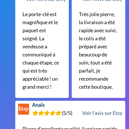
Le porte-clé est
Très jolie pierre,
magnifique et le
la livraison a été
paquet est
rapide avec suivi,
soigné. La
le colis a été
vendeuse a
préparé avec
communiqué à
beaucoup de
chaque étape, ce
soin, tout a été
qui est très
parfait, je
appréciable ! un
recommande
grand merci !
cette boutique.
Anaïs
(5/5)
Voir l’avis sur Etsy
Pierre d’excellente qualité, livraison rapide,