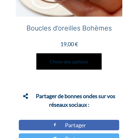
Boucles d’oreilles Bohèmes
19,00
€
Ce
produit
Choix des options
a
plusieurs
variations.
Les
Partager de bonnes ondes sur vos
options
réseaux sociaux :
peuvent
être
Partager
choisies