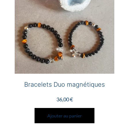
être
choisies
sur
la
page
du
produit
Bracelets Duo magnétiques
36,00
€
Ajouter au panier