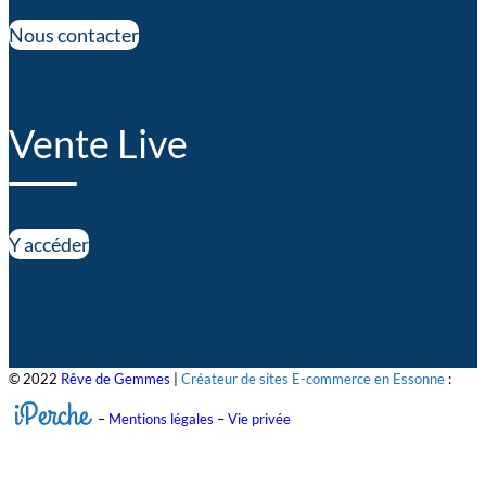
Nous contacter
Vente Live
Y accéder
© 2022
Rêve de Gemmes
|
Créateur de sites E-commerce en Essonne
:
iPerche
–
Mentions légales
–
Vie privée