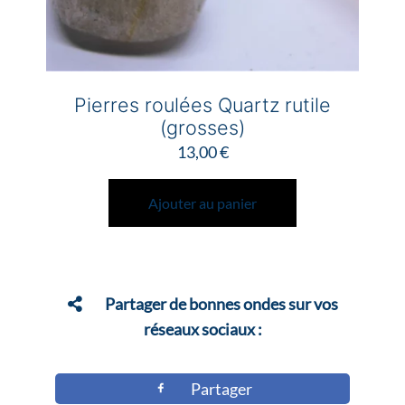
produit
Pierres roulées Quartz rutile
(grosses)
13,00
€
Ajouter au panier
Partager de bonnes ondes sur vos
réseaux sociaux :
Partager