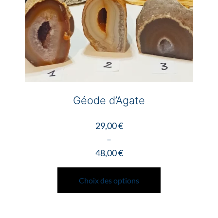
la
page
du
produit
Géode d’Agate
29,00
€
–
48,00
€
Plage
Ce
de
produit
Choix des options
prix :
a
29,00 €
plusieurs