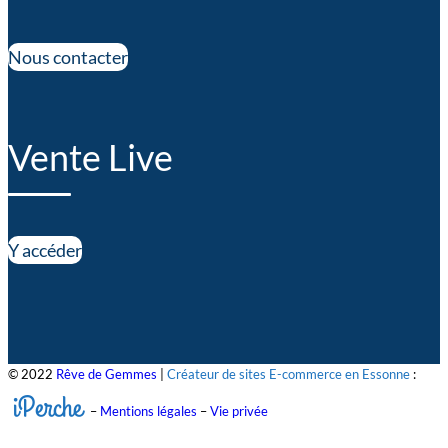
Nous contacter
Vente Live
Y accéder
© 2022
Rêve de Gemmes
|
Créateur de sites E-commerce en Essonne
:
iPerche
–
Mentions légales
–
Vie privée