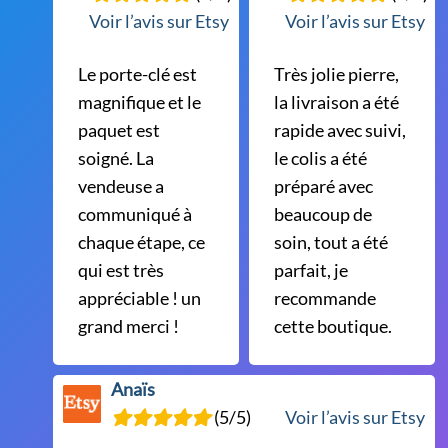
Voir l’avis sur Etsy
Voir l’avis sur Etsy
Le porte-clé est
Très jolie pierre,
magnifique et le
la livraison a été
paquet est
rapide avec suivi,
soigné. La
le colis a été
vendeuse a
préparé avec
communiqué à
beaucoup de
chaque étape, ce
soin, tout a été
qui est très
parfait, je
appréciable ! un
recommande
grand merci !
cette boutique.
Anaïs
(5/5)
Voir l’avis sur Etsy