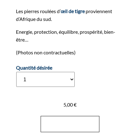
Plage
de
Les pierres roulées d’
œil de tigre
proviennent
prix :
d’Afrique du sud.
5,00 €
Energie, protection, équilibre, prospérité, bien-
à
être…
25,00 €
(Photos non contractuelles)
Quantité désirée
5,00
€
Ajouter au panier