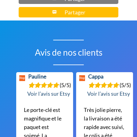
Partager
Avis de nos clients
Pauline
Cappa
(5/5)
(5/5)
Voir l’avis sur Etsy
Voir l’avis sur Etsy
Le porte-clé est
Très jolie pierre,
magnifique et le
la livraison a été
paquet est
rapide avec suivi,
soigné. La
le colis a été