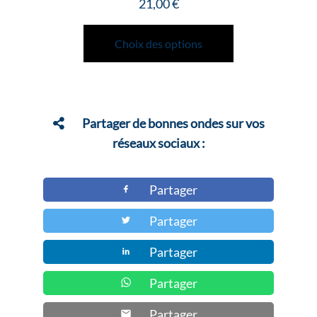
21,00
€
Ce
produit
Choix des options
a
plusieurs
variations.
Les
Partager de bonnes ondes sur vos
options
réseaux sociaux :
peuvent
être
Partager
choisies
Partager
sur
la
Partager
page
du
Partager
produit
Partager