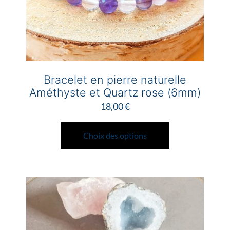
du
produit
Bracelet en pierre naturelle
Améthyste et Quartz rose (6mm)
18,00
€
Ce
produit
Choix des options
a
plusieurs
variations.
Les
options
peuvent