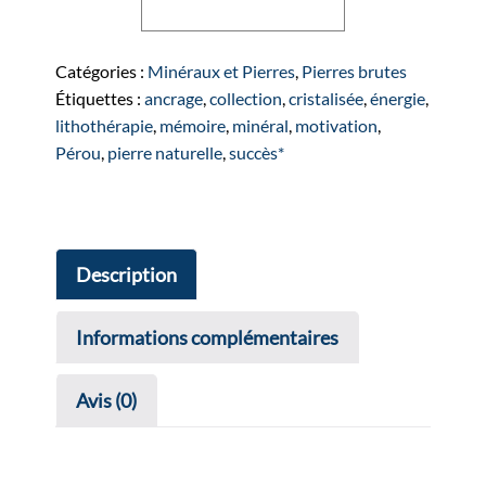
Ajouter au panier
de
Pyrite
brute
Catégories :
Minéraux et Pierres
,
Pierres brutes
cristalisée
Étiquettes :
ancrage
,
collection
,
cristalisée
,
énergie
,
dodécaèdrique
lithothérapie
,
mémoire
,
minéral
,
motivation
,
Pérou
,
pierre naturelle
,
succès*
Description
Informations complémentaires
Avis (0)