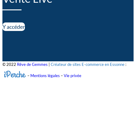
Y accéder
© 2022
Rêve de Gemmes
|
Créateur de sites E-commerce en Essonne
:
iPerche
–
Mentions légales
–
Vie privée