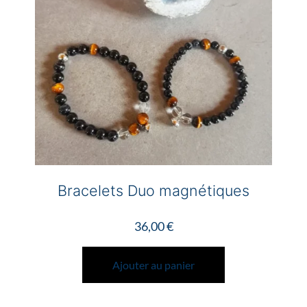
être
choisies
sur
la
page
du
produit
Bracelets Duo magnétiques
36,00
€
Ajouter au panier