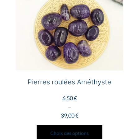
Pierres roulées Améthyste
6,50
€
–
39,00
€
Plage
Ce
de
produit
Choix des options