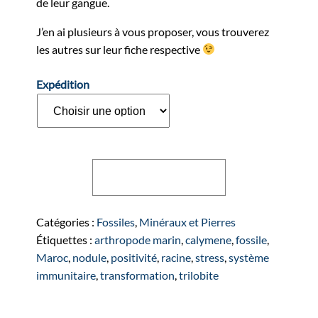
de leur gangue.
J’en ai plusieurs à vous proposer, vous trouverez
les autres sur leur fiche respective
Expédition
quantité
Ajouter au panier
de
Trilobite
Calymene
Catégories :
Fossiles
,
Minéraux et Pierres
Étiquettes :
arthropode marin
,
calymene
,
fossile
,
Maroc
,
nodule
,
positivité
,
racine
,
stress
,
système
immunitaire
,
transformation
,
trilobite