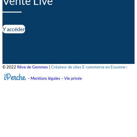
Vente Live
Y accéder
© 2022
Rêve de Gemmes
|
Créateur de sites E-commerce en Essonne
:
iPerche
–
Mentions légales
–
Vie privée