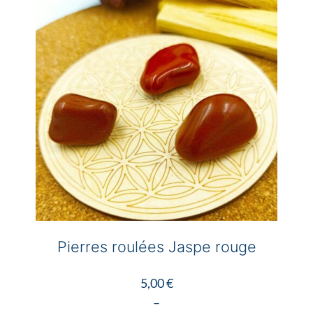
32,00 €
Les
options
peuvent
être
choisies
sur
la
page
du
produit
Pierres roulées Jaspe rouge
5,00
€
–