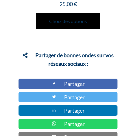
25,00
€
Plage
Ce
de
produit
Choix des options
prix :
a
5,00 €
plusieurs
à
variations.
25,00 €
Les
Partager de bonnes ondes sur vos
options
réseaux sociaux :
peuvent
être
Partager
choisies
Partager
sur
la
Partager
page
du
Partager
produit