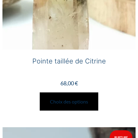
produit
Pointe taillée de Citrine
68,00
€
Ce
produit
Choix des options
a
plusieurs
variations.
Les