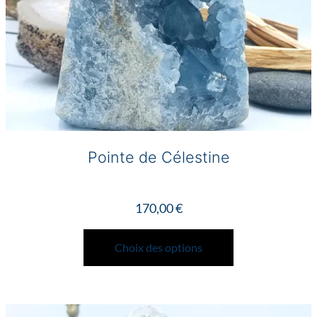
du
produit
Pointe de Célestine
170,00
€
Ce
produit
Choix des options
a
plusieurs
variations.