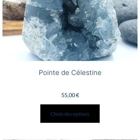
du
produit
Pointe de Célestine
55,00
€
Ce
produit
Choix des options
a
plusieurs
variations.