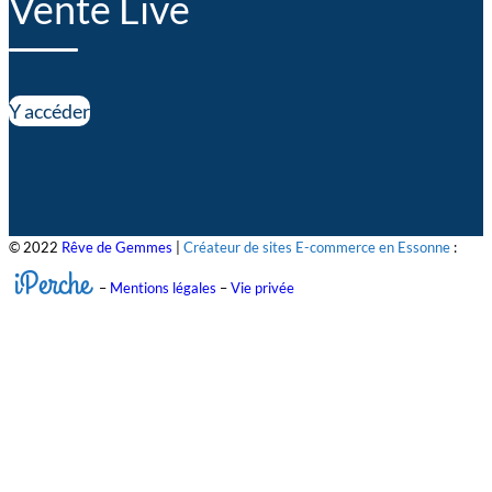
Vente Live
Y accéder
© 2022
Rêve de Gemmes
|
Créateur de sites E-commerce en Essonne
:
iPerche
–
Mentions légales
–
Vie privée