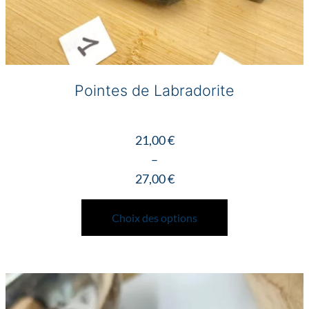
Pointes de Labradorite
21,00
€
–
27,00
€
Plage
Ce
de
produit
Choix des options
prix :
a
21,00 €
plusieurs
à
variations.
27,00 €
Les