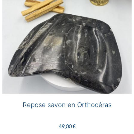
choisies
sur
la
page
du
produit
Repose savon en Orthocéras
49,00
€