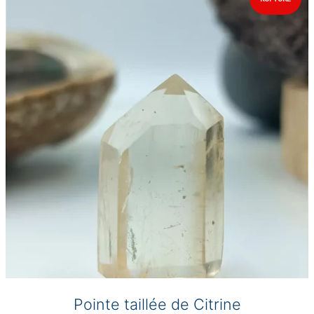
options
peuvent
être
choisies
sur
la
page
du
produit
Pointe taillée de Citrine