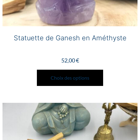
Statuette de Ganesh en Améthyste
52,00
€
Ce
produit
Choix des options
a
plusieurs
variations.
Les
options
peuvent
être