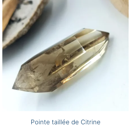
options
peuvent
être
choisies
sur
la
page
du
produit
Pointe taillée de Citrine