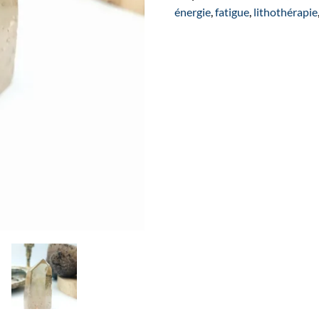
Citrin
énergie
,
fatigue
,
lithothérapie