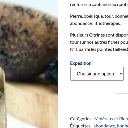
renforce la confiance au quoti
Pierre, obélisque, tour, bonhe
abondance, lithothérapie…
Plusieurs Citrines sont disponi
tour sur nos autres fiches pour
N°1 parmi les pointes taillées)
Expédition
quant
A
de
Point
taillée
Catégories :
Minéraux et Pier
de
Étiquettes :
abondance
,
bonh