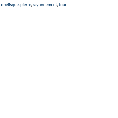
e
,
obélisque
,
pierre
,
rayonnement
,
tour