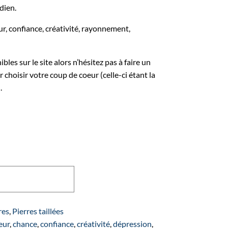
dien.
ur, confiance, créativité, rayonnement,
bles sur le site alors n’hésitez pas à faire un
 choisir votre coup de coeur (celle-ci étant la
.
ité
jouter au panier
e
res
,
Pierres taillées
eur
,
chance
,
confiance
,
créativité
,
dépression
,