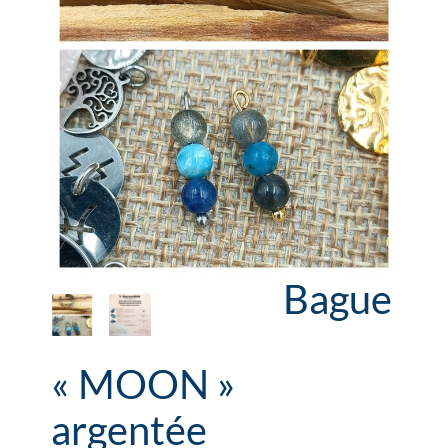
Bague
« MOON »
argentée