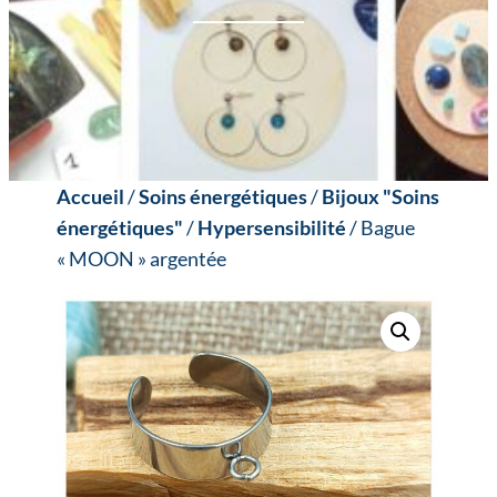
Accueil
/
Soins énergétiques
/
Bijoux "Soins
énergétiques"
/
Hypersensibilité
/ Bague
« MOON » argentée