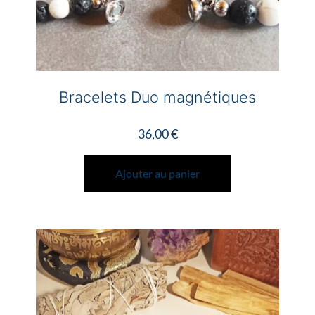
du
produit
Bracelets Duo magnétiques
36,00
€
Ajouter au panier