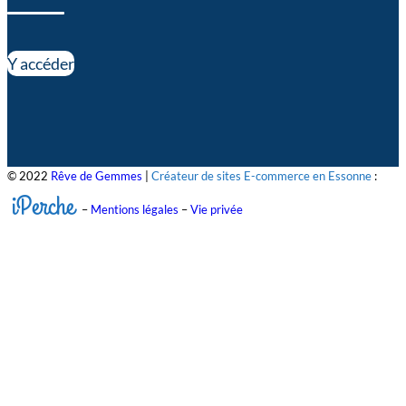
Y accéder
© 2022
Rêve de Gemmes
|
Créateur de sites E-commerce en Essonne
:
iPerche
–
Mentions légales
–
Vie privée