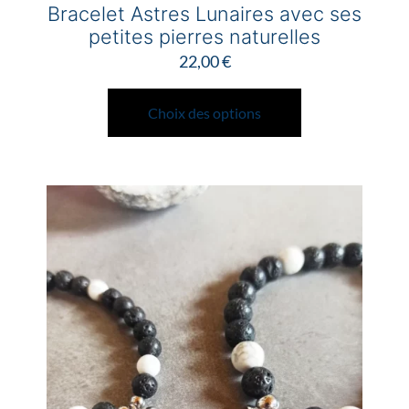
Bracelet Astres Lunaires avec ses
petites pierres naturelles
22,00
€
Ce
produit
Choix des options
a
plusieurs
variations.
Les
options
peuvent
être
choisies
sur
la
page