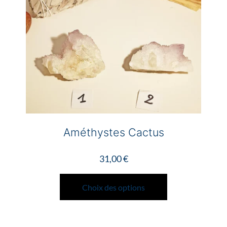
Améthystes Cactus
31,00
€
Ce
produit
Choix des options
a
plusieurs