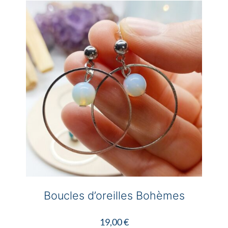
variations.
Les
options
peuvent
être
choisies
sur
la
page
du
produit
Boucles d’oreilles Bohèmes
19,00
€