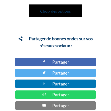
Ce
produit
Choix des options
a
plusieurs
variations.
Les
Partager de bonnes ondes sur vos
options
réseaux sociaux :
peuvent
être
Partager
choisies
Partager
sur
la
Partager
page
du
Partager
produit
Partager